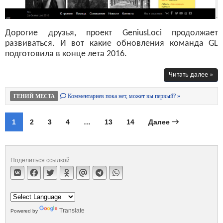
Дорогие друзья, проект GeniusLoci продолжает
развиваться. И вот какие обновления команда GL
подготовила в конце лета 2016.
Читать далее »
Комментариев пока нет, может вы первый? »
ГЕНИЙ МЕСТА
1
2
3
4
…
13
14
Далее
Поделиться ссылкой
Translate
Powered by