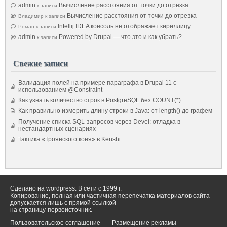
admin
Вычисление расстояния от точки до отрезка
к записи
Вычисление расстояния от точки до отрезка
Владимир
к записи
Intellij IDEA консоль не отображает кириллицу
Роман
к записи
admin
Powered by Drupal — что это и как убрать?
к записи
Свежие записи
Валидация полей на примере параграфа в Drupal 11 с
использованием @Constraint
Как узнать количество строк в PostgreSQL без COUNT(*)
Как правильно измерить длину строки в Java: от length() до графем
Получение списка SQL-запросов через Devel: отладка в
нестандартных сценариях
Тактика «Троянского коня» в Kenshi
Сделано на wordpress. В сети с 1999 г.
Копирование, полная или частичная перепечатка материалов сайта
допускается лишь с прямой ссылкой
на страницу-первоисточник.
Пользовательское соглашение
Размещение рекламы