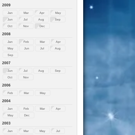
2009
Jan
Mar
Apr
May
Jun
Jul
Aug
Sep
Oct
Nov
Dec
2008
Jan
Feb
Mar
Apr
May
Jun
Jul
Aug
Sep
2007
Jun
Jul
Aug
Sep
Oct
Nov
2006
Feb
Mar
May
2004
Jan
Feb
Mar
Apr
May
Dec
2003
Jan
Mar
May
Jul