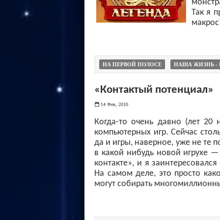
монстр
Так я 
макрос
НА ПЕРВОЙ ПОЛОСЕ
НАША ЖИЗНЬ - 
«Контактый потенциал»
14 Фев, 2010
Когда-то очень давно (лет 20 
компьютерных игр. Сейчас столь
да и игры, наверное, уже не те
в какой нибудь новой игрухе —
контакте», и я заинтересовался
На самом деле, это просто как
могут собирать многомиллионны