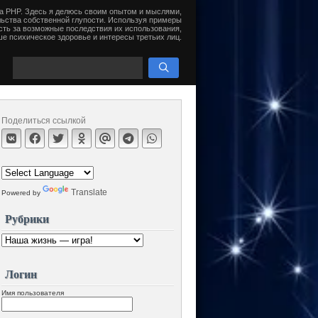
на PHP. Здесь я делюсь своим опытом и мыслями,
ьства собственной глупости. Используя примеры
сть за возможные последствия их использования,
е психическое здоровье и интересы третьих лиц.
Поделиться ссылкой
Translate
Powered by
Рубрики
Логин
Имя пользователя