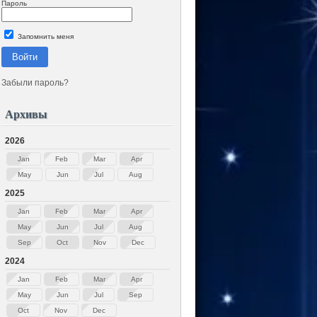
Пароль
Запомнить меня
Войти
Забыли пароль?
Архивы
2026
Jan
Feb
Mar
Apr
May
Jun
Jul
Aug
2025
Jan
Feb
Mar
Apr
May
Jun
Jul
Aug
Sep
Oct
Nov
Dec
2024
Jan
Feb
Mar
Apr
May
Jun
Jul
Sep
Oct
Nov
Dec