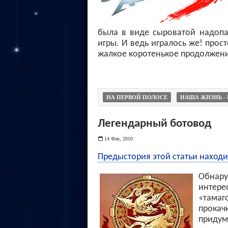
была в виде сыроватой надопа
игры. И ведь игралось же! прос
жалкое коротенькое продолжени
НА ПЕРВОЙ ПОЛОСЕ
НАША ЖИЗНЬ - 
Легендарный ботовод
14 Фев, 2010
Предыстория этой статьи находит
Обнар
интере
«тама
прокач
придум