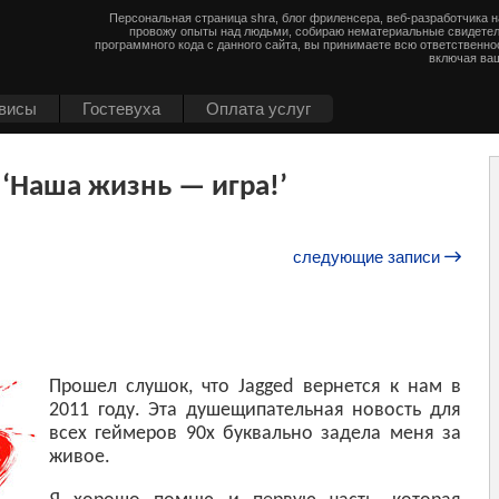
Персональная страница shra, блог фриленсера, веб-разработчика 
провожу опыты над людьми, собираю нематериальные свидетел
программного кода с данного сайта, вы принимаете всю ответственно
включая ваш
висы
Гостевуха
Оплата услуг
 ‘Наша жизнь — игра!’
следующие записи
Прошел слушок, что Jagged вернется к нам в
2011 году. Эта душещипательная новость для
всех геймеров 90x буквально задела меня за
живое.