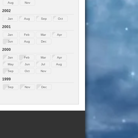
Aug
Nov
2002
Jan
Aug
Sep
Oct
2001
Jan
Feb
Mar
Apr
Jun
Aug
Dec
2000
Jan
Feb
Mar
Apr
May
Jun
Jul
Aug
Sep
Oct
Nov
1999
Sep
Nov
Dec