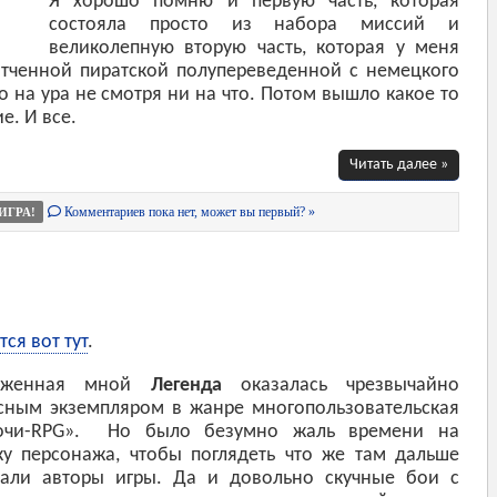
Я хорошо помню и первую часть, которая
состояла просто из набора миссий и
великолепную вторую часть, которая у меня
тченной пиратской полупереведенной с немецкого
то на ура не смотря ни на что. Потом вышло какое то
е. И все.
Читать далее »
Комментариев пока нет, может вы первый? »
ИГРА!
ся вот тут
.
уженная мной
Легенда
оказалась чрезвычайно
сным экземпляром в жанре многопользовательская
гочи-RPG». Но было безумно жаль времени на
ку персонажа, чтобы поглядеть что же там дальше
али авторы игры. Да и довольно скучные бои с