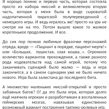
Я хорошо помню и первую часть, которая состояла
просто из набора миссий и великолепную вторую
часть, которая у меня была в виде сыроватой
надопатченной пиратской полупереведенной с
немецкого игры. И ведь игралось же! просто на ура не
смотря ни на что. Потом вышло какое то жалкое
коротенькое продолжение. И все.
До сих пор помню любимые фразочки персонажей
отряда, вроде — «Пациант в порядке, пациент мертв!»
или «Большая, пушистая, злая кошка..». Огромное
количество вариантов прохождения, а также разного
рода издевательств над самой игрой, потому что
заканчивать сценарий было жалко — ведь и игра
закончится, а в самом сценарии уже не было ничего
нового. Игра была залистана до последнего бита.
А множество маленьких миссий-открытий и просто
забавных багов? О! да это была игра, которая долго
ещё маячила игрокам и разработчикам в воспаленных
геймерских мозгах, навязывая единственно
возможный вариант построения тактико-ролевых игр.