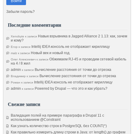
Войти
Забыли пароль?
Последние комментарии
Навык взрывника в Jagged Alliance 2 1.13: как, зачем
Xenobyte
к записи
и кому?
Intellij IDEA консоль не отображает кириллицу
Егор
к записи
Новый век и новый год.
malz
к записи
Обжимаем RJ-45 и проводим сетевой кабель
Олег Алексеевич
к записи
на 4 / 8 жил
admin
Вычисление расстояния от точки до отрезка
к записи
Вычисление расстояния от точки до отрезка
Владимир
к записи
Intellij IDEA консоль не отображает кириллицу
Роман
к записи
admin
Powered by Drupal — что это и как убрать?
к записи
Свежие записи
Валидация полей на примере параграфа в Drupal 11 с
использованием @Constraint
Как узнать количество строк в PostgreSQL без COUNT(*)
Как правильно измерить длину строки в Java: от length() до графем