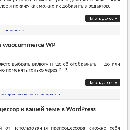
 и саму статью. Если требуются дополнительные поля
алее я покажу как можно их добавить в редактор.
Читать далее »
ет вы первый? »
 в woocommerce WP
ете выбрать валюту и где её отображать — до или
о поменять только через PHP.
Читать далее »
ментариев пока нет, может вы первый? »
ессор к вашей теме в WordPress
й от использования препроцессора, сложно себя