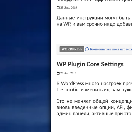
25 Янв, 2019
Данные инструкции могут быть п
на WP, и вам срочно надо добав
Комментариев пока нет, мож
WORDPRESS
WP Plugin Core Settings
20 Авг, 2018
В WordPress много настроек пря
Т.е. чтобы изменить их, вам ну
Это не меняет общей концепции
вновь введенные опции, API, ф
админ панели, активные при это