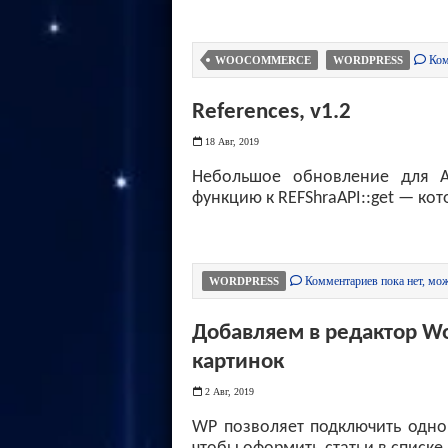
Ком
WOOCOMMERCE
WORDPRESS
References, v1.2
18 Авг, 2019
Небольшое обновление для
функцию к REFShraAPI::get — кото
Комментариев пока нет, мож
WORDPRESS
Добавляем в редактор Wo
картинок
2 Авг, 2019
WP позволяет подключить одно 