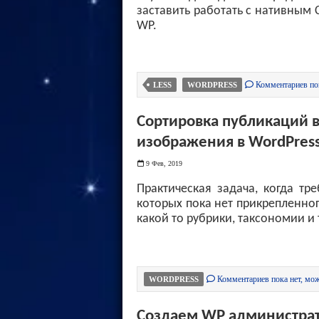
заставить работать с нативным 
WP.
Комментариев пок
LESS
WORDPRESS
Сортировка публикаций 
изображения в WordPres
9 Фев, 2019
Практическая задача, когда тр
которых пока нет прикрепленно
какой то рубрики, таксономии и т
Комментариев пока нет, мож
WORDPRESS
Создаем WP администрато