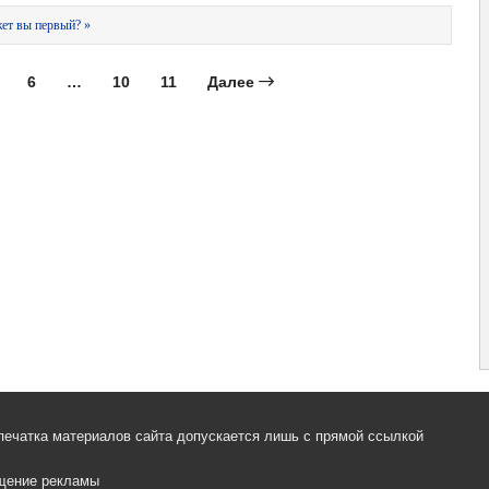
ет вы первый? »
6
…
10
11
Далее
печатка материалов сайта допускается лишь с прямой ссылкой
щение рекламы