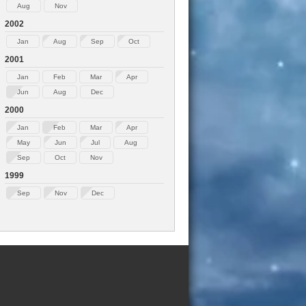
Aug
Nov
2002
Jan
Aug
Sep
Oct
2001
Jan
Feb
Mar
Apr
Jun
Aug
Dec
2000
Jan
Feb
Mar
Apr
May
Jun
Jul
Aug
Sep
Oct
Nov
1999
Sep
Nov
Dec