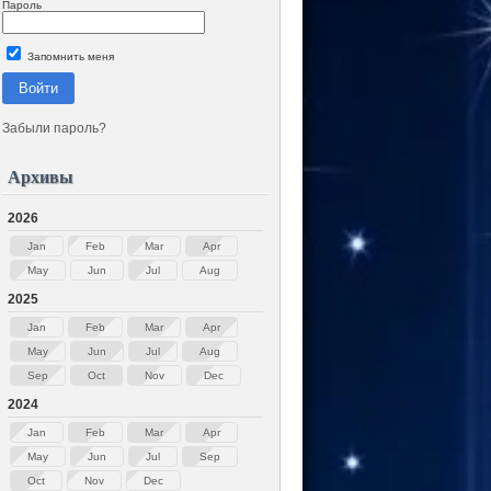
Пароль
Запомнить меня
Войти
Забыли пароль?
Архивы
2026
Jan
Feb
Mar
Apr
May
Jun
Jul
Aug
2025
Jan
Feb
Mar
Apr
May
Jun
Jul
Aug
Sep
Oct
Nov
Dec
2024
Jan
Feb
Mar
Apr
May
Jun
Jul
Sep
Oct
Nov
Dec