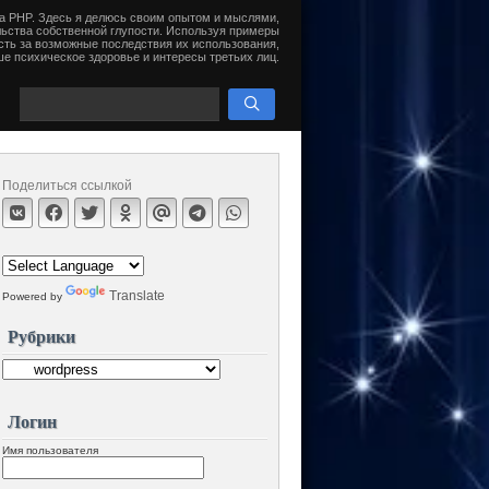
на PHP. Здесь я делюсь своим опытом и мыслями,
ьства собственной глупости. Используя примеры
сть за возможные последствия их использования,
е психическое здоровье и интересы третьих лиц.
Поделиться ссылкой
Translate
Powered by
Рубрики
Логин
Имя пользователя