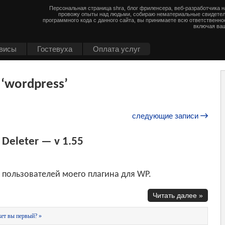
Персональная страница shra, блог фриленсера, веб-разработчика 
провожу опыты над людьми, собираю нематериальные свидетел
программного кода с данного сайта, вы принимаете всю ответственно
включая ваш
висы
Гостевуха
Оплата услуг
 ‘wordpress’
следующие записи
 Deleter — v 1.55
 пользователей моего плагина для WP.
Читать далее »
ет вы первый? »