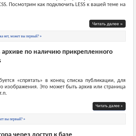
CSS. Посмотрим как подключить LESS к вашей теме на
Читать далее »
а нет, может вы первый? »
в архиве по наличию прикрепленного
s
ебуется «спрятать» в конец списка публикации, для
го изображения. Это может быть архив или страница
.п.
Читать далее »
ет вы первый? »
ра через доступ к базе