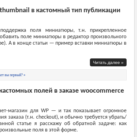
thumbnail в кастомный тип публикации
поддержка поля миниатюры, т.н. прикрепленное
обавить поле миниатюры в редактор произвольного
ype). А в конце статьи — пример вставки миниатюры в
Читать далее »
ет вы первый? »
 кастомных полей в заказе woocommerce
ет-магазин для WP — и так показывает огромное
 заказа (т.н. checkout), и обычно требуется убрать/
анной статье я расскажу об обратной задаче: как
роизвольные поля в этой форме.