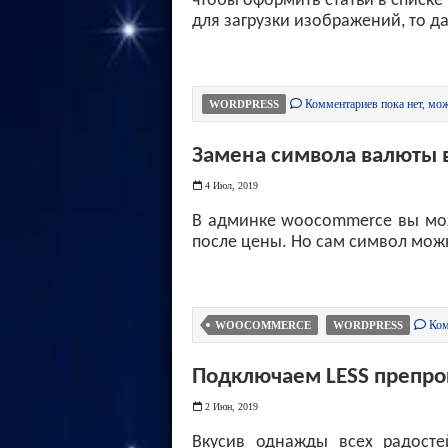
чтобы оформить статьи в списке
для загрузки изображений, то д
Комментариев пока нет, мож
WORDPRESS
Замена символа валюты
4 Июл, 2019
В админке woocommerce вы мож
после цены. Но сам символ можн
Ком
WOOCOMMERCE
WORDPRESS
Подключаем LESS препроц
2 Июн, 2019
Вкусив однажды всех радосте