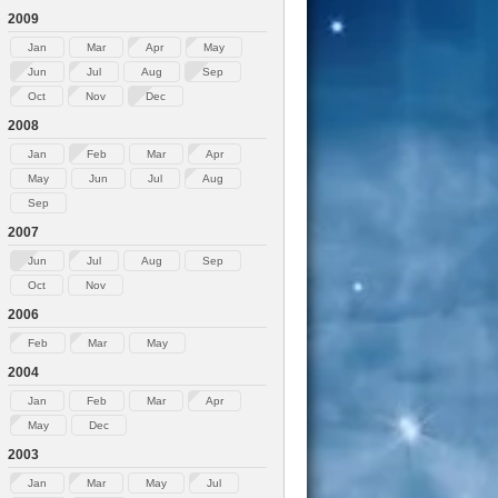
2009
Jan
Mar
Apr
May
Jun
Jul
Aug
Sep
Oct
Nov
Dec
2008
Jan
Feb
Mar
Apr
May
Jun
Jul
Aug
Sep
2007
Jun
Jul
Aug
Sep
Oct
Nov
2006
Feb
Mar
May
2004
Jan
Feb
Mar
Apr
May
Dec
2003
Jan
Mar
May
Jul