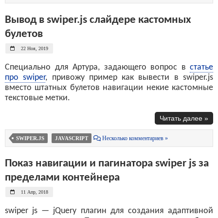
Вывод в swiper.js слайдере кастомных
булетов
22 Ноя, 2019
Специально для Артура, задающего вопрос в
статье
про swiper
, привожу пример как вывести в swiper.js
вместо штатных булетов навигации некие кастомные
текстовые метки.
Читать далее »
Несколько комментариев »
SWIPER.JS
JAVASCRIPT
Показ навигации и пагинатора swiper js за
пределами контейнера
11 Апр, 2018
swiper js — jQuery плагин для создания адаптивной