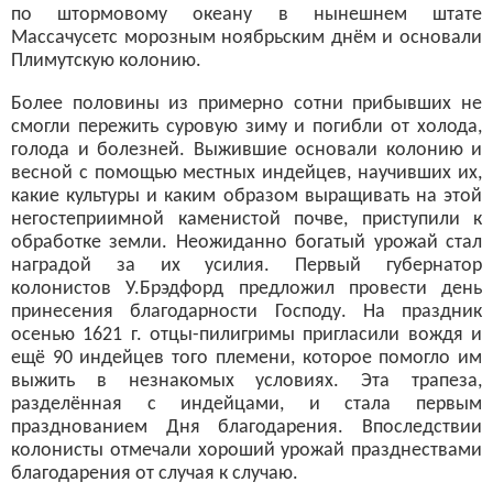
по штормовому океану в нынешнем штате
Массачусетс морозным ноябрьским днём и основали
Плимутскую колонию.
Более половины из примерно сотни прибывших не
смогли пережить суровую зиму и погибли от холода,
голода и болезней. Выжившие основали колонию и
весной с помощью местных индейцев, научивших их,
какие культуры и каким образом выращивать на этой
негостеприимной каменистой почве, приступили к
обработке земли. Неожиданно богатый урожай стал
наградой за их усилия. Первый губернатор
колонистов У.Брэдфорд предложил провести день
принесения благодарности Господу. На праздник
осенью 1621 г. отцы-пилигримы пригласили вождя и
ещё 90 индейцев того племени, которое помогло им
выжить в незнакомых условиях. Эта трапеза,
разделённая с индейцами, и стала первым
празднованием Дня благодарения. Впоследствии
колонисты отмечали хороший урожай празднествами
благодарения от случая к случаю.