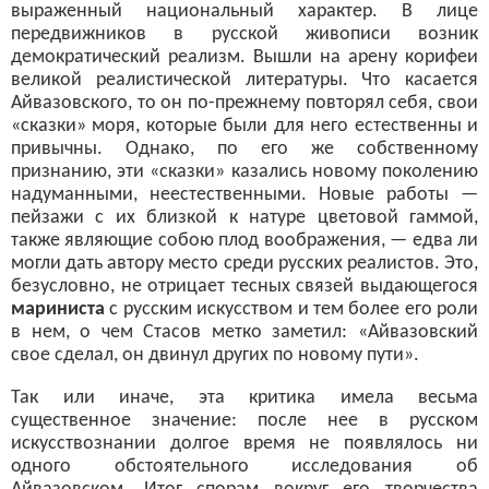
выраженный национальный характер. В лице
передвижников в русской живописи возник
демократический реализм. Вышли на арену корифеи
великой реалистической литературы. Что касается
Айвазовского, то он по-прежнему повторял себя, свои
«сказки» моря, которые были для него естественны и
привычны. Однако, по его же собственному
признанию, эти «сказки» казались новому поколению
надуманными, неестественными. Новые работы —
пейзажи с их близкой к натуре цветовой гаммой,
также являющие собою плод воображения, — едва ли
могли дать автору место среди русских реалистов. Это,
безусловно, не отрицает тесных связей выдающегося
мариниста
с русским искусством и тем более его роли
в нем, о чем Стасов метко заметил: «Айвазовский
свое сделал, он двинул других по новому пути».
Так или иначе, эта критика имела весьма
существенное значение: после нее в русском
искусствознании долгое время не появлялось ни
одного обстоятельного исследования об