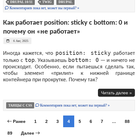
DRUPAL 10/11
TWIG
DRUPAL
Комментариев пока нет, может вы первый? »
Как работает position: sticky с bottom: 0 и
почему он «не работает»
6 Авг, 2025
position: sticky
Иногда кажется, что
работает
top
bottom: 0
только с
. Указываешь
— и ничего не
происходит. Особенно, если пытаешься сделать так,
чтобы элемент «прилип» к нижней границе
контейнера при прокрутке. Почему так?
Читать далее »
Комментариев пока нет, может вы первый? »
ТАНЦЫ С CSS
Ранее
1
2
3
4
5
6
7
…
88
89
Далее