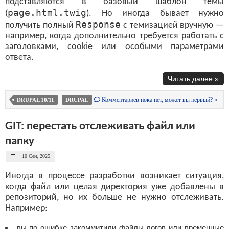
подставляются в базовый шаблон темы
page.html.twig
(
). Но иногда бывает нужно
Response
получить полный
с темизацией вручную —
например, когда дополнительно требуется работать с
заголовками, cookie или особыми параметрами
ответа.
Читать далее »
Комментариев пока нет, может вы первый? »
DRUPAL 10/11
DRUPAL
GIT: перестать отслеживать файл или
папку
10 Сен, 2025
Иногда в процессе разработки возникает ситуация,
когда файл или целая директория уже добавлены в
репозиторий, но их больше не нужно отслеживать.
Например:
вы по ошибке закоммитили файлы логов или временные