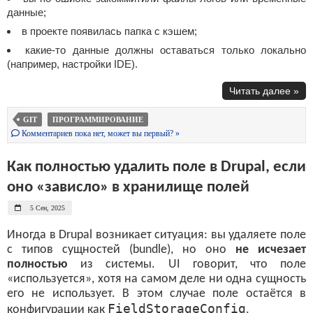
данные;
в проекте появилась папка с кэшем;
какие-то данные должны оставаться только локально
(например, настройки IDE).
Читать далее »
GIT
ПРОГРАММИРОВАНИЕ
Комментариев пока нет, может вы первый? »
Как полностью удалить поле в Drupal, если
оно «зависло» в хранилище полей
5 Сен, 2025
Иногда в Drupal возникает ситуация: вы удаляете поле
с типов сущностей (bundle), но оно
не исчезает
полностью
из системы. UI говорит, что поле
«используется», хотя на самом деле ни одна сущность
его не использует. В этом случае поле остаётся в
FieldStorageConfig
конфигурации как
.