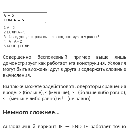
1
A
=
5
2
ЕСЛИ
A
=
5
3
# следующая строка выполнится, потому что А равно 5
4
A
=
A
+
2
5
КОНЕЦ
ЕСЛИ
Совершенно бесполезный пример выше лишь
демонстрирует как работает эта конструкция. Условия
могут быть вложены друг в друга и содержать сложные
вычисления.
Вы также можете задействовать операторы сравнения
вроде: > (больше), < (меньше), >= (больше либо равно),
<= (меньше либо равно) и != (не равно).
Немного сложнее…
Англоязычный вариант IF — END IF работает точно