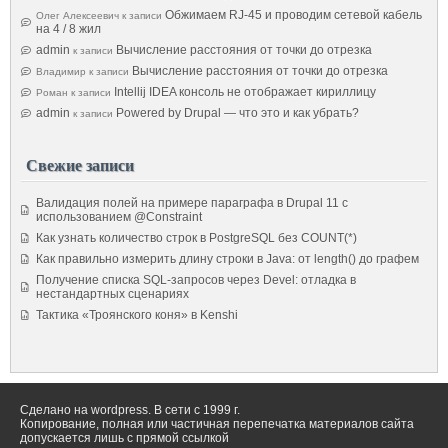
Обжимаем RJ-45 и проводим сетевой кабель
Олег Алексеевич
к записи
на 4 / 8 жил
admin
Вычисление расстояния от точки до отрезка
к записи
Вычисление расстояния от точки до отрезка
Владимир
к записи
Intellij IDEA консоль не отображает кириллицу
Роман
к записи
admin
Powered by Drupal — что это и как убрать?
к записи
Свежие записи
Валидация полей на примере параграфа в Drupal 11 с
использованием @Constraint
Как узнать количество строк в PostgreSQL без COUNT(*)
Как правильно измерить длину строки в Java: от length() до графем
Получение списка SQL-запросов через Devel: отладка в
нестандартных сценариях
Тактика «Троянского коня» в Kenshi
Сделано на wordpress. В сети с 1999 г.
Копирование, полная или частичная перепечатка материалов сайта
допускается лишь с прямой ссылкой