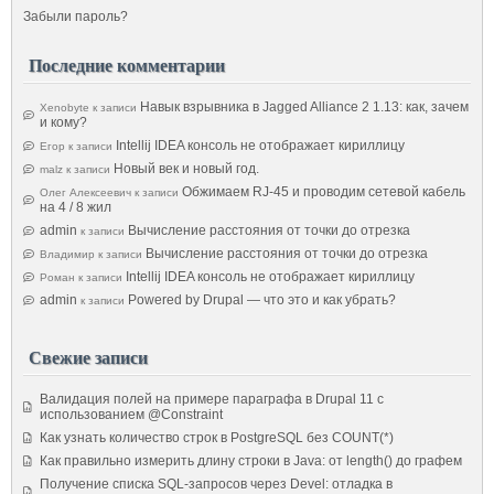
Забыли пароль?
Последние комментарии
Навык взрывника в Jagged Alliance 2 1.13: как, зачем
Xenobyte
к записи
и кому?
Intellij IDEA консоль не отображает кириллицу
Егор
к записи
Новый век и новый год.
malz
к записи
Обжимаем RJ-45 и проводим сетевой кабель
Олег Алексеевич
к записи
на 4 / 8 жил
admin
Вычисление расстояния от точки до отрезка
к записи
Вычисление расстояния от точки до отрезка
Владимир
к записи
Intellij IDEA консоль не отображает кириллицу
Роман
к записи
admin
Powered by Drupal — что это и как убрать?
к записи
Свежие записи
Валидация полей на примере параграфа в Drupal 11 с
использованием @Constraint
Как узнать количество строк в PostgreSQL без COUNT(*)
Как правильно измерить длину строки в Java: от length() до графем
Получение списка SQL-запросов через Devel: отладка в