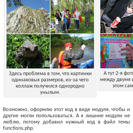
А тут 2-я фо
Здесь проблема в том, что картинки
между двумя 
одинаковых размеров, из-за чего
этом сам
коллаж получился однородно
унылым.
Возможно, оформлю этот код в виде модуля, чтобы и
другие могли попользоваться. А я лишние модули не
люблю, потому добавил нужный код в файл темы
functions.php.