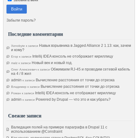
Запомнить меня
Войти
Забыли пароль?
Последние комментарии
Навык взрывника в Jagged Alliance 2 1.13: как, зачем
Xenobyte
к записи
и кому?
Intellij IDEA консоль не отображает кириллицу
Егор
к записи
Новый век и новый год.
malz
к записи
Обжимаем RJ-45 и проводим сетевой кабель
Олег Алексеевич
к записи
на 4 / 8 жил
admin
Вычисление расстояния от точки до отрезка
к записи
Вычисление расстояния от точки до отрезка
Владимир
к записи
Intellij IDEA консоль не отображает кириллицу
Роман
к записи
admin
Powered by Drupal — что это и как убрать?
к записи
Свежие записи
Валидация полей на примере параграфа в Drupal 11 с
использованием @Constraint
Как узнать количество строк в PostgreSQL без COUNT(*)