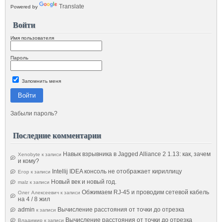
Translate
Powered by
Войти
Имя пользователя
Пароль
Запомнить меня
Войти
Забыли пароль?
Последние комментарии
Навык взрывника в Jagged Alliance 2 1.13: как, зачем
Xenobyte
к записи
и кому?
Intellij IDEA консоль не отображает кириллицу
Егор
к записи
Новый век и новый год.
malz
к записи
Обжимаем RJ-45 и проводим сетевой кабель
Олег Алексеевич
к записи
на 4 / 8 жил
admin
Вычисление расстояния от точки до отрезка
к записи
Вычисление расстояния от точки до отрезка
Владимир
к записи