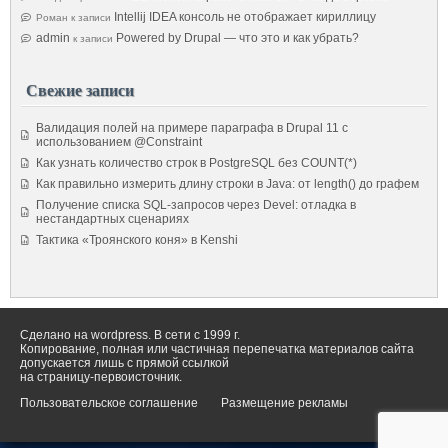
Intellij IDEA консоль не отображает кириллицу
Роман
к записи
admin
Powered by Drupal — что это и как убрать?
к записи
Свежие записи
Валидация полей на примере параграфа в Drupal 11 с
использованием @Constraint
Как узнать количество строк в PostgreSQL без COUNT(*)
Как правильно измерить длину строки в Java: от length() до графем
Получение списка SQL-запросов через Devel: отладка в
нестандартных сценариях
Тактика «Троянского коня» в Kenshi
Сделано на wordpress. В сети с 1999 г.
Копирование, полная или частичная перепечатка материалов сайта
допускается лишь с прямой ссылкой
на страницу-первоисточник.
Пользовательское соглашение
Размещение рекламы