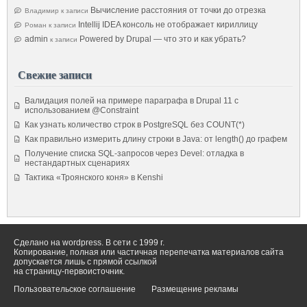
Вычисление расстояния от точки до отрезка
Владимир
к записи
Intellij IDEA консоль не отображает кириллицу
Роман
к записи
admin
Powered by Drupal — что это и как убрать?
к записи
Свежие записи
Валидация полей на примере параграфа в Drupal 11 с
использованием @Constraint
Как узнать количество строк в PostgreSQL без COUNT(*)
Как правильно измерить длину строки в Java: от length() до графем
Получение списка SQL-запросов через Devel: отладка в
нестандартных сценариях
Тактика «Троянского коня» в Kenshi
Сделано на wordpress. В сети с 1999 г.
Копирование, полная или частичная перепечатка материалов сайта
допускается лишь с прямой ссылкой
на страницу-первоисточник.
Пользовательское соглашение
Размещение рекламы