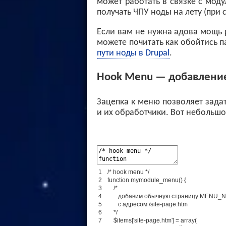
может работать в связке с моду
получать ЧПУ ноды на лету (при 
Если вам не нужна адова мощь p
можете почитать как обойтись 
пути ноды в Drupal
.
Hook Menu — добавление
Зацепка к меню позволяет зада
и их обработчики. Вот небольш
1
/* hook menu */
2
function
mymodule_menu
(
)
{
3
/*
4
добавим обычную страницу MENU_
5
с адресом /site-page.htm
6
*/
7
$
items
[
'site-page.htm'
]
=
array
(