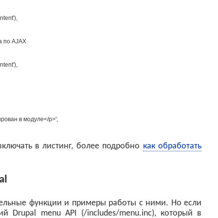
ntent'
)
,
а по AJAX
ntent'
)
,
рован в модуле</p>'
;
 включать в листинг, более подробно
как обработать
al
дельные функции и примеры работы с ними. Но если
й Drupal menu API (/includes/menu.inc), который в