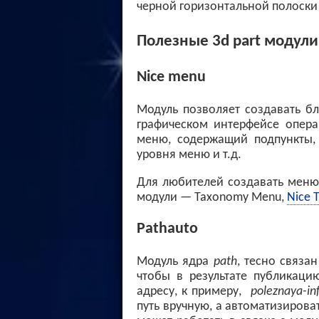
черной горизонтальной полоски 
Полезные 3d part модули
Nice menu
Модуль позволяет создавать 
графическом интерфейсе опера
меню, содержащий подпункты,
уровня меню и т.д.
Для любителей создавать меню 
модули — Taxonomy Menu,
Nice 
Pathauto
Модуль ядра
path
, тесно связа
чтобы в результате публикац
адресу, к примеру,
poleznaya-in
путь вручную, а автоматизиров