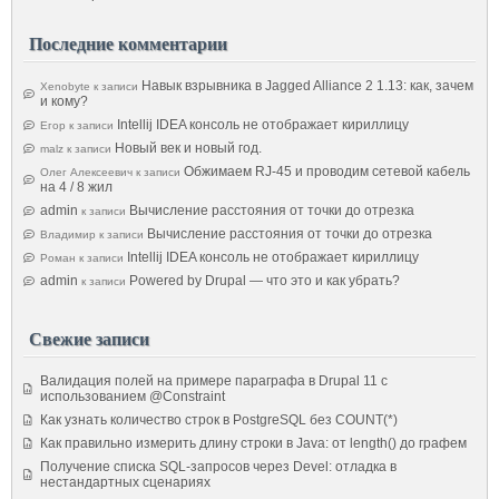
Последние комментарии
Навык взрывника в Jagged Alliance 2 1.13: как, зачем
Xenobyte
к записи
и кому?
Intellij IDEA консоль не отображает кириллицу
Егор
к записи
Новый век и новый год.
malz
к записи
Обжимаем RJ-45 и проводим сетевой кабель
Олег Алексеевич
к записи
на 4 / 8 жил
admin
Вычисление расстояния от точки до отрезка
к записи
Вычисление расстояния от точки до отрезка
Владимир
к записи
Intellij IDEA консоль не отображает кириллицу
Роман
к записи
admin
Powered by Drupal — что это и как убрать?
к записи
Свежие записи
Валидация полей на примере параграфа в Drupal 11 с
использованием @Constraint
Как узнать количество строк в PostgreSQL без COUNT(*)
Как правильно измерить длину строки в Java: от length() до графем
Получение списка SQL-запросов через Devel: отладка в
нестандартных сценариях