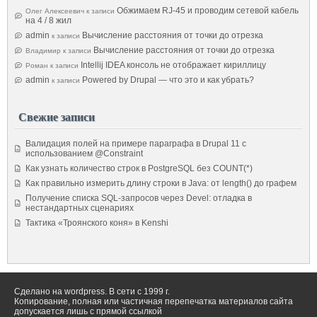
Обжимаем RJ-45 и проводим сетевой кабель
Олег Алексеевич
к записи
на 4 / 8 жил
admin
Вычисление расстояния от точки до отрезка
к записи
Вычисление расстояния от точки до отрезка
Владимир
к записи
Intellij IDEA консоль не отображает кириллицу
Роман
к записи
admin
Powered by Drupal — что это и как убрать?
к записи
Свежие записи
Валидация полей на примере параграфа в Drupal 11 с
использованием @Constraint
Как узнать количество строк в PostgreSQL без COUNT(*)
Как правильно измерить длину строки в Java: от length() до графем
Получение списка SQL-запросов через Devel: отладка в
нестандартных сценариях
Тактика «Троянского коня» в Kenshi
Сделано на wordpress. В сети с 1999 г.
Копирование, полная или частичная перепечатка материалов сайта
допускается лишь с прямой ссылкой