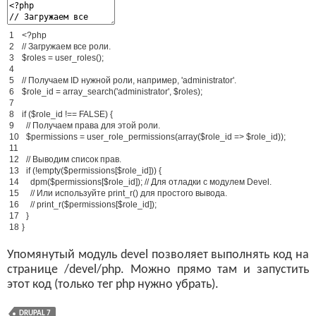
1
<
?
php
2
// Загружаем все роли.
3
$
roles
=
user_roles
(
)
;
4
5
// Получаем ID нужной роли, например, 'administrator'.
6
$
role_id
=
array_search
(
'administrator'
,
$
roles
)
;
7
8
if
(
$
role_id
!
==
FALSE
)
{
9
// Получаем права для этой роли.
10
$
permissions
=
user_role_permissions
(
array
(
$
role_id
=
>
$
role_id
)
)
;
11
12
// Выводим список прав.
13
if
(
!
empty
(
$
permissions
[
$
role_id
]
)
)
{
14
dpm
(
$
permissions
[
$
role_id
]
)
;
// Для отладки с модулем Devel.
15
// Или используйте print_r() для простого вывода.
16
// print_r($permissions[$role_id]);
17
}
18
}
Упомянутый модуль devel позволяет выполнять код на
странице /devel/php. Можно прямо там и запустить
этот код (только тег php нужно убрать).
DRUPAL 7