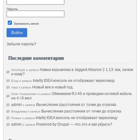
Пароль
Запомнить меня
Войти
Забыли пароль?
Последние комментарии
Навык взрывника в Jagged Alliance 2 1.13: как, зачем
Xenobyte
к записи
и кому?
Intellij IDEA консоль не отображает кириллицу
Егор
к записи
Новый век и новый год.
malz
к записи
Обжимаем RJ-45 и проводим сетевой кабель
Олег Алексеевич
к записи
на 4 / 8 жил
admin
Вычисление расстояния от точки до отрезка
к записи
Вычисление расстояния от точки до отрезка
Владимир
к записи
Intellij IDEA консоль не отображает кириллицу
Роман
к записи
admin
Powered by Drupal — что это и как убрать?
к записи