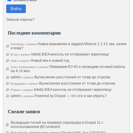
Запомнить меня
Войти
Забыли пароль?
Последние комментарии
Навык взрывника в Jagged Alliance 2 1.13: как, зачем
Xenobyte
к записи
и кому?
Intellij IDEA консоль не отображает кириллицу
Егор
к записи
Новый век и новый год.
malz
к записи
Обжимаем RJ-45 и проводим сетевой кабель
Олег Алексеевич
к записи
на 4 / 8 жил
admin
Вычисление расстояния от точки до отрезка
к записи
Вычисление расстояния от точки до отрезка
Владимир
к записи
Intellij IDEA консоль не отображает кириллицу
Роман
к записи
admin
Powered by Drupal — что это и как убрать?
к записи
Свежие записи
Валидация полей на примере параграфа в Drupal 11 с
использованием @Constraint
Как узнать количество строк в PostgreSQL без COUNT(*)