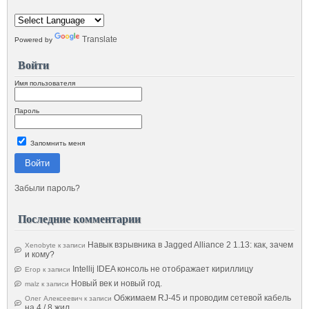
Translate
Powered by
Войти
Имя пользователя
Пароль
Запомнить меня
Войти
Забыли пароль?
Последние комментарии
Навык взрывника в Jagged Alliance 2 1.13: как, зачем
Xenobyte
к записи
и кому?
Intellij IDEA консоль не отображает кириллицу
Егор
к записи
Новый век и новый год.
malz
к записи
Обжимаем RJ-45 и проводим сетевой кабель
Олег Алексеевич
к записи
на 4 / 8 жил