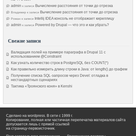
admin
Вычисление расстояния от точки до отрезка
к записи
Вычисление расстояния от точки до отрезка
Владимир
к записи
Intellij IDEA консоль не отображает кириллицу
Роман
к записи
admin
Powered by Drupal — что это и как убрать?
к записи
Свежие записи
Валидация полей на примере параграфа в Drupal 11 с
использованием @Constraint
Как узнать количество строк в PostgreSQL без COUNT(*)
Как правильно измерить длину строки в Java: от length() до графем
Получение списка SQL-запросов через Devel: отладка в
нестандартных сценариях
Тактика «Троянского коня» в Kenshi
Сделано на wordpress. В сети с 1999 г.
Копирование, полная или частичная перепечатка материалов сайта
допускается лишь с прямой ссылкой
на страницу-первоисточник.