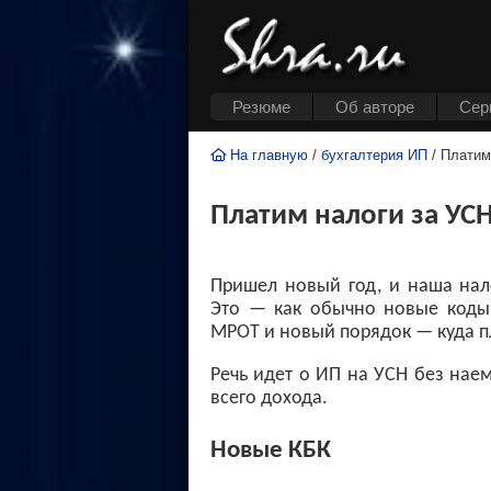
Резюме
Об авторе
Cер
На главную
/
бухгалтерия ИП
/ Платим
Платим налоги за УС
Пришел новый год, и наша нал
Это — как обычно новые коды
МРОТ и новый порядок — куда пл
Речь идет о ИП на УСН без нае
всего дохода.
Новые КБК