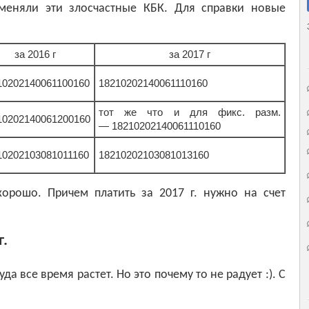
меняли эти злосчастные КБК. Для справки новые
за 2016 г
за 2017 г
10202140061100160
18210202140061110160
тот же что и для фикс. разм.
10202140061200160
— 18210202140061110160
10202103081011160
18210202103081013160
орошо. Причем платить за 2017 г. нужно на счет
.
 все время растет. Но это почему то не радует :). C