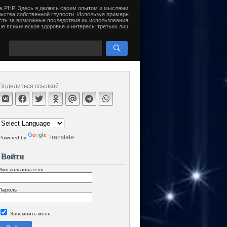
на PHP. Здесь я делюсь своим опытом и мыслями,
ьства собственной глупости. Используя примеры
сть за возможные последствия их использования,
е психическое здоровье и интересы третьих лиц.
Поделиться ссылкой
Translate
Powered by
Войти
Имя пользователя
Пароль
Запомнить меня