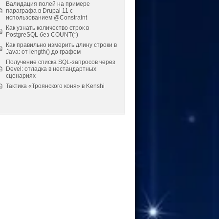
Валидация полей на примере
параграфа в Drupal 11 с
использованием @Constraint
Как узнать количество строк в
PostgreSQL без COUNT(*)
Как правильно измерить длину строки в
Java: от length() до графем
Получение списка SQL-запросов через
Devel: отладка в нестандартных
сценариях
Тактика «Троянского коня» в Kenshi