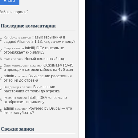
Войти
Забыли пароль?
Последние комментарии
Навык взрывника в
Xenobyte
к записи
Jagged Alliance 2 1.13: как, зачем и кому?
Intellij IDEA консоль не
Егор
к записи
отображает кириллицу
Новый век и новый год.
malz
к записи
Обжимаем RJ-45
Олег Алексеевич
к записи
и проводим сетевой кабель на 4 / 8 жил
admin
Вычисление расстояния
к записи
от точки до отрезка
Вычисление
Владимир
к записи
расстояния от точки до отрезка
Intellij IDEA консоль не
Роман
к записи
отображает кириллицу
admin
Powered by Drupal — что
к записи
это и как убрать?
Свежие записи