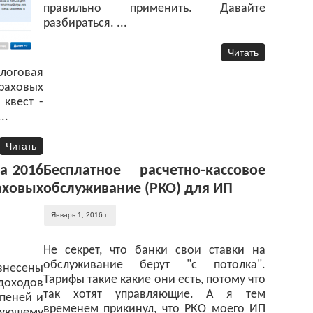
правильно применить. Давайте
разбираться. ...
Читать
алоговая
траховых
 квест -
..
Читать
а 2016
Бесплатное расчетно-кассовое
ховых
обслуживание (РКО) для ИП
Январь 1, 2016 г.
Не секрет, что банки свои ставки на
обслуживание берут "с потолка".
несены
Тарифы такие какие они есть, потому что
доходов
так хотят управляющие. А я тем
 пеней и
временем прикинул, что РКО моего ИП
ующему