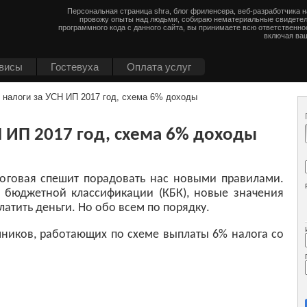
Персональная страница shra, блог фриленсера, веб-разработчика 
провожу опыты над людьми, собираю нематериальные свидетел
программного кода с данного сайта, вы принимаете всю ответственно
включая ваш
висы
Гостевуха
Оплата услуг
 налоги за УСН ИП 2017 год, схема 6% доходы
Н ИП 2017 год, схема 6% доходы
оговая спешит порадовать нас новыми правилами.
 бюджетной классификации (КБК), новые значения
атить деньги. Но обо всем по порядку.
мников, работающих по схеме выплаты 6% налога со