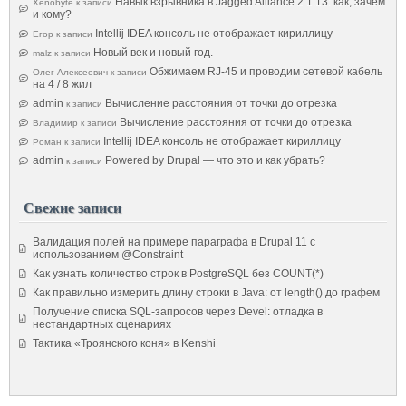
Навык взрывника в Jagged Alliance 2 1.13: как, зачем
Xenobyte
к записи
и кому?
Intellij IDEA консоль не отображает кириллицу
Егор
к записи
Новый век и новый год.
malz
к записи
Обжимаем RJ-45 и проводим сетевой кабель
Олег Алексеевич
к записи
на 4 / 8 жил
admin
Вычисление расстояния от точки до отрезка
к записи
Вычисление расстояния от точки до отрезка
Владимир
к записи
Intellij IDEA консоль не отображает кириллицу
Роман
к записи
admin
Powered by Drupal — что это и как убрать?
к записи
Свежие записи
Валидация полей на примере параграфа в Drupal 11 с
использованием @Constraint
Как узнать количество строк в PostgreSQL без COUNT(*)
Как правильно измерить длину строки в Java: от length() до графем
Получение списка SQL-запросов через Devel: отладка в
нестандартных сценариях
Тактика «Троянского коня» в Kenshi