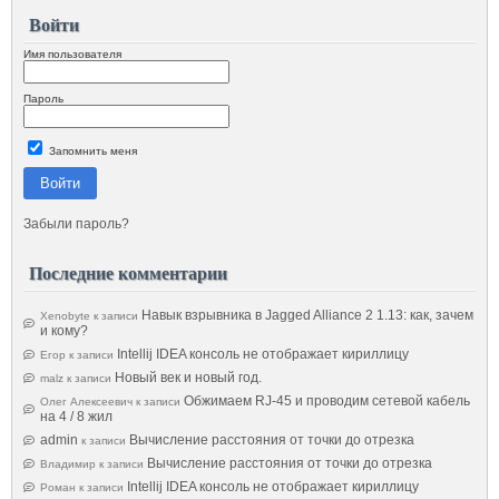
Войти
Имя пользователя
Пароль
Запомнить меня
Войти
Забыли пароль?
Последние комментарии
Навык взрывника в Jagged Alliance 2 1.13: как, зачем
Xenobyte
к записи
и кому?
Intellij IDEA консоль не отображает кириллицу
Егор
к записи
Новый век и новый год.
malz
к записи
Обжимаем RJ-45 и проводим сетевой кабель
Олег Алексеевич
к записи
на 4 / 8 жил
admin
Вычисление расстояния от точки до отрезка
к записи
Вычисление расстояния от точки до отрезка
Владимир
к записи
Intellij IDEA консоль не отображает кириллицу
Роман
к записи