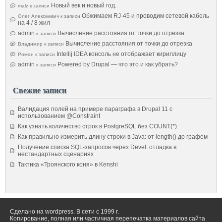
Новый век и новый год.
malz
к записи
Обжимаем RJ-45 и проводим сетевой кабель
Олег Алексеевич
к записи
на 4 / 8 жил
admin
Вычисление расстояния от точки до отрезка
к записи
Вычисление расстояния от точки до отрезка
Владимир
к записи
Intellij IDEA консоль не отображает кириллицу
Роман
к записи
admin
Powered by Drupal — что это и как убрать?
к записи
Свежие записи
Валидация полей на примере параграфа в Drupal 11 с
использованием @Constraint
Как узнать количество строк в PostgreSQL без COUNT(*)
Как правильно измерить длину строки в Java: от length() до графем
Получение списка SQL-запросов через Devel: отладка в
нестандартных сценариях
Тактика «Троянского коня» в Kenshi
Сделано на wordpress. В сети с 1999 г.
Копирование, полная или частичная перепечатка материалов сайта