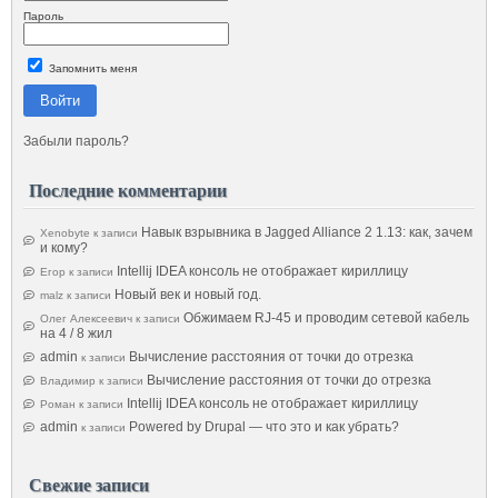
Пароль
Запомнить меня
Войти
Забыли пароль?
Последние комментарии
Навык взрывника в Jagged Alliance 2 1.13: как, зачем
Xenobyte
к записи
и кому?
Intellij IDEA консоль не отображает кириллицу
Егор
к записи
Новый век и новый год.
malz
к записи
Обжимаем RJ-45 и проводим сетевой кабель
Олег Алексеевич
к записи
на 4 / 8 жил
admin
Вычисление расстояния от точки до отрезка
к записи
Вычисление расстояния от точки до отрезка
Владимир
к записи
Intellij IDEA консоль не отображает кириллицу
Роман
к записи
admin
Powered by Drupal — что это и как убрать?
к записи
Свежие записи