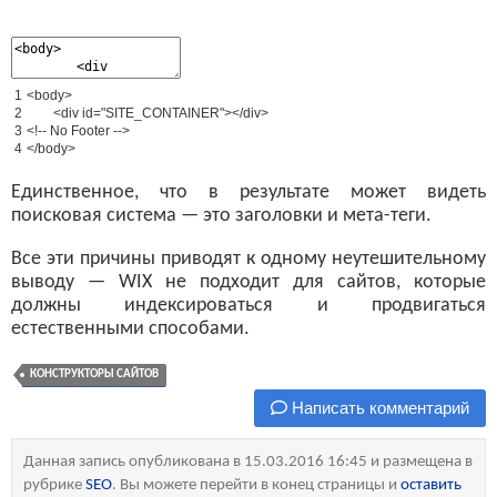
1
<
body
>
2
<
div
id
=
"SITE_CONTAINER"
>
<
/
div
>
3
<
!
--
No
Footer
--
>
4
<
/
body
>
Единственное, что в результате может видеть
поисковая система — это заголовки и мета-теги.
Все эти причины приводят к одному неутешительному
выводу — WIX не подходит для сайтов, которые
должны индексироваться и продвигаться
естественными способами.
КОНСТРУКТОРЫ САЙТОВ
Написать комментарий
Данная запись опубликована в 15.03.2016 16:45 и размещена в
рубрике
SEO
. Вы можете перейти в конец страницы и
оставить