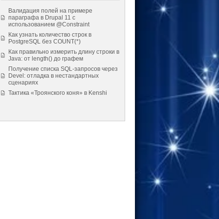
Валидация полей на примере
параграфа в Drupal 11 с
использованием @Constraint
Как узнать количество строк в
PostgreSQL без COUNT(*)
Как правильно измерить длину строки в
Java: от length() до графем
Получение списка SQL-запросов через
Devel: отладка в нестандартных
сценариях
Тактика «Троянского коня» в Kenshi