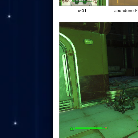
x-01
abondoned-