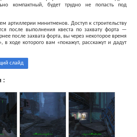
ьно компактный, будет трудно не попасть под
ем артиллерии минитменов. Доступ к строительству
тся после выполнения квеста по захвату форта —
нее после захвата форта, вы через некоторое время
, в ходе которого вам «покажут, расскажут и дадут
щий слайд
 :