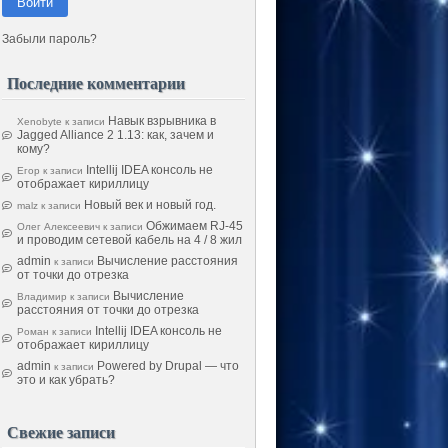
Войти
Забыли пароль?
Последние комментарии
Навык взрывника в
Xenobyte
к записи
Jagged Alliance 2 1.13: как, зачем и
кому?
Intellij IDEA консоль не
Егор
к записи
отображает кириллицу
Новый век и новый год.
malz
к записи
Обжимаем RJ-45
Олег Алексеевич
к записи
и проводим сетевой кабель на 4 / 8 жил
admin
Вычисление расстояния
к записи
от точки до отрезка
Вычисление
Владимир
к записи
расстояния от точки до отрезка
Intellij IDEA консоль не
Роман
к записи
отображает кириллицу
admin
Powered by Drupal — что
к записи
это и как убрать?
Свежие записи