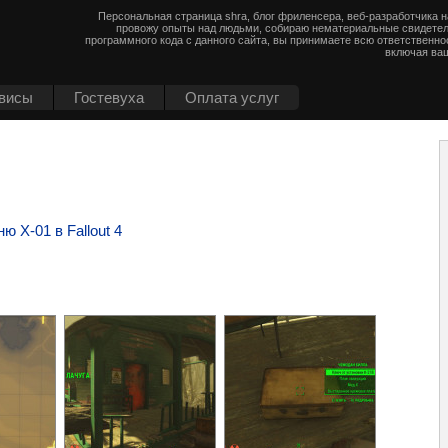
Персональная страница shra, блог фриленсера, веб-разработчика 
провожу опыты над людьми, собираю нематериальные свидетел
программного кода с данного сайта, вы принимаете всю ответственно
включая ваш
висы
Гостевуха
Оплата услуг
 X-01 в Fallout 4