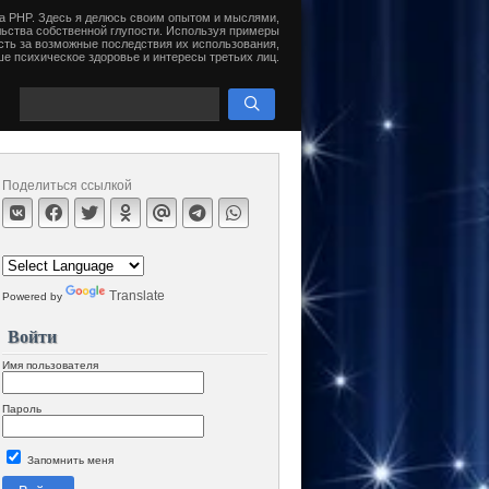
на PHP. Здесь я делюсь своим опытом и мыслями,
ьства собственной глупости. Используя примеры
сть за возможные последствия их использования,
е психическое здоровье и интересы третьих лиц.
Поделиться ссылкой
Translate
Powered by
Войти
Имя пользователя
Пароль
Запомнить меня