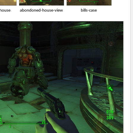
house
abondoned-house-view
bills-case