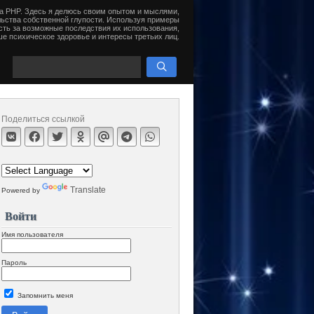
на PHP. Здесь я делюсь своим опытом и мыслями,
ьства собственной глупости. Используя примеры
сть за возможные последствия их использования,
е психическое здоровье и интересы третьих лиц.
Поделиться ссылкой
Translate
Powered by
Войти
Имя пользователя
Пароль
Запомнить меня