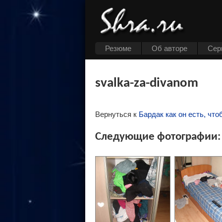
Резюме
Об авторе
Cер
svalka-za-divanom
Вернуться к
Бардак как он есть, что
Следующие фотографии: