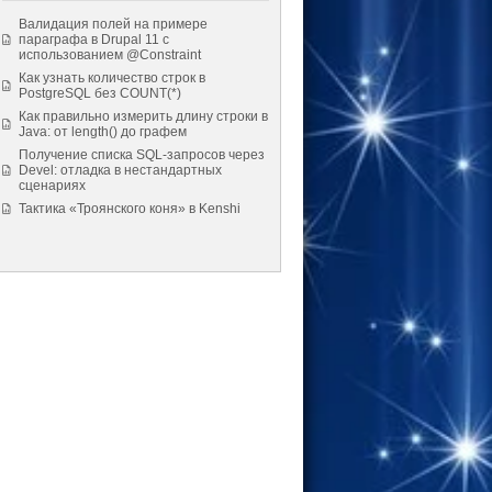
Валидация полей на примере
параграфа в Drupal 11 с
использованием @Constraint
Как узнать количество строк в
PostgreSQL без COUNT(*)
Как правильно измерить длину строки в
Java: от length() до графем
Получение списка SQL-запросов через
Devel: отладка в нестандартных
сценариях
Тактика «Троянского коня» в Kenshi