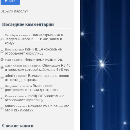
Войти
Забыли пароль?
Последние комментарии
Навык взрывника в
Xenobyte
к записи
Jagged Alliance 2 1.13: как, зачем и
кому?
Intellij IDEA консоль не
Егор
к записи
отображает кириллицу
Новый век и новый год.
malz
к записи
Обжимаем RJ-45
Олег Алексеевич
к записи
и проводим сетевой кабель на 4 / 8 жил
admin
Вычисление расстояния
к записи
от точки до отрезка
Вычисление
Владимир
к записи
расстояния от точки до отрезка
Intellij IDEA консоль не
Роман
к записи
отображает кириллицу
admin
Powered by Drupal — что
к записи
это и как убрать?
Свежие записи