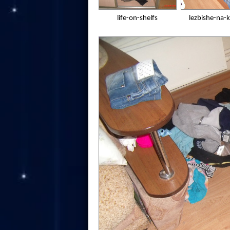
life-on-shelfs
lezbishe-na-