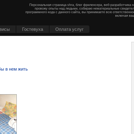
Персональная страница shra, блог фриленсера, веб-разработчика 
провожу опыты над людьми, собираю нематериальные свидетел
программного кода с данного сайта, вы принимаете всю ответственно
включая ваш
висы
Гостевуха
Оплата услуг
бы в нем жить