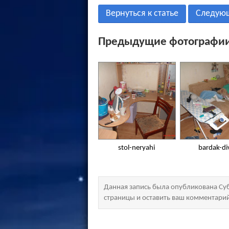
Вернуться к статье
Следую
Предыдущие фотографии
stol-neryahi
bardak-di
Данная запись была опубликована Суб
страницы и оставить ваш комментари