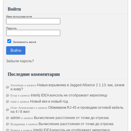
Войти
Имя пользователя
Пароль
Запомнить меня
Войти
Забыли пароль?
Последние комментарии
Навык взрывника в Jagged Alliance 2 1.13: как, зачем
Xenobyte
к записи
и кому?
Intellij IDEA консоль не отображает кириллицу
Егор
к записи
Новый век и новый год.
malz
к записи
Обжимаем RJ-45 и проводим сетевой кабель
Олег Алексеевич
к записи
на 4 / 8 жил
admin
Вычисление расстояния от точки до отрезка
к записи
Вычисление расстояния от точки до отрезка
Владимир
к записи
Intellij IDEA консоль не отображает кириллицу
Роман
к записи