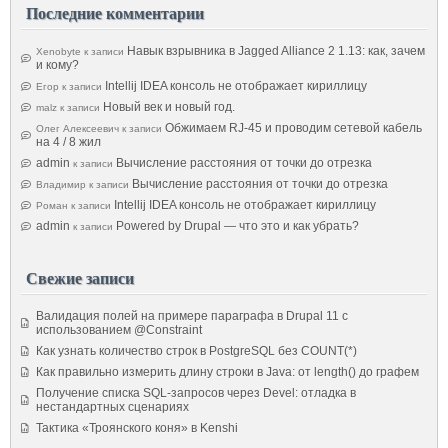
Последние комментарии
Навык взрывника в Jagged Alliance 2 1.13: как, зачем
Xenobyte
к записи
и кому?
Intellij IDEA консоль не отображает кириллицу
Егор
к записи
Новый век и новый год.
malz
к записи
Обжимаем RJ-45 и проводим сетевой кабель
Олег Алексеевич
к записи
на 4 / 8 жил
admin
Вычисление расстояния от точки до отрезка
к записи
Вычисление расстояния от точки до отрезка
Владимир
к записи
Intellij IDEA консоль не отображает кириллицу
Роман
к записи
admin
Powered by Drupal — что это и как убрать?
к записи
Свежие записи
Валидация полей на примере параграфа в Drupal 11 с
использованием @Constraint
Как узнать количество строк в PostgreSQL без COUNT(*)
Как правильно измерить длину строки в Java: от length() до графем
Получение списка SQL-запросов через Devel: отладка в
нестандартных сценариях
Тактика «Троянского коня» в Kenshi