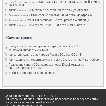
Обжимаем RJ-45 и проводим сетевой кабель
Олег Алексеевич
к записи
на 4 / 8 жил
admin
Вычисление расстояния от точки до отрезка
к записи
Вычисление расстояния от точки до отрезка
Владимир
к записи
Intellij IDEA консоль не отображает кириллицу
Роман
к записи
admin
Powered by Drupal — что это и как убрать?
к записи
Свежие записи
Валидация полей на примере параграфа в Drupal 11 с
использованием @Constraint
Как узнать количество строк в PostgreSQL без COUNT(*)
Как правильно измерить длину строки в Java: от length() до графем
Получение списка SQL-запросов через Devel: отладка в
нестандартных сценариях
Тактика «Троянского коня» в Kenshi
Сделано на wordpress. В сети с 1999 г.
Копирование, полная или частичная перепечатка материалов сайта
допускается лишь с прямой ссылкой
на страницу-первоисточник.