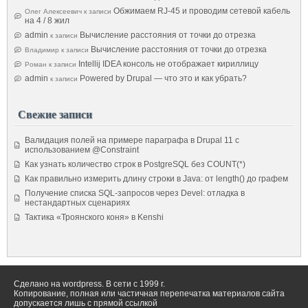
Обжимаем RJ-45 и проводим сетевой кабель
Олег Алексеевич
к записи
на 4 / 8 жил
admin
Вычисление расстояния от точки до отрезка
к записи
Вычисление расстояния от точки до отрезка
Владимир
к записи
Intellij IDEA консоль не отображает кириллицу
Роман
к записи
admin
Powered by Drupal — что это и как убрать?
к записи
Свежие записи
Валидация полей на примере параграфа в Drupal 11 с
использованием @Constraint
Как узнать количество строк в PostgreSQL без COUNT(*)
Как правильно измерить длину строки в Java: от length() до графем
Получение списка SQL-запросов через Devel: отладка в
нестандартных сценариях
Тактика «Троянского коня» в Kenshi
Сделано на wordpress. В сети с 1999 г.
Копирование, полная или частичная перепечатка материалов сайта
допускается лишь с прямой ссылкой