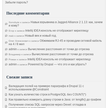
Забыли пароль?
Последние комментарии
Навык взрывника в Jagged Alliance 2 1.13: как, зачем
Xenobyte
к записи
и кому?
Intellij IDEA консоль не отображает кириллицу
Егор
к записи
Новый век и новый год.
malz
к записи
Обжимаем RJ-45 и проводим сетевой кабель
Олег Алексеевич
к записи
на 4 / 8 жил
admin
Вычисление расстояния от точки до отрезка
к записи
Вычисление расстояния от точки до отрезка
Владимир
к записи
Intellij IDEA консоль не отображает кириллицу
Роман
к записи
admin
Powered by Drupal — что это и как убрать?
к записи
Свежие записи
Валидация полей на примере параграфа в Drupal 11 с
использованием @Constraint
Как узнать количество строк в PostgreSQL без COUNT(*)
Как правильно измерить длину строки в Java: от length() до графем
Получение списка SQL-запросов через Devel: отладка в
нестандартных сценариях