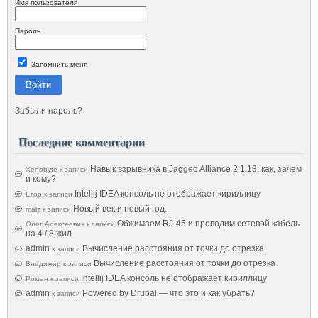
Имя пользователя
Пароль
Запомнить меня
Войти
Забыли пароль?
Последние комментарии
Навык взрывника в Jagged Alliance 2 1.13: как, зачем
Xenobyte
к записи
и кому?
Intellij IDEA консоль не отображает кириллицу
Егор
к записи
Новый век и новый год.
malz
к записи
Обжимаем RJ-45 и проводим сетевой кабель
Олег Алексеевич
к записи
на 4 / 8 жил
admin
Вычисление расстояния от точки до отрезка
к записи
Вычисление расстояния от точки до отрезка
Владимир
к записи
Intellij IDEA консоль не отображает кириллицу
Роман
к записи
admin
Powered by Drupal — что это и как убрать?
к записи