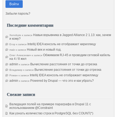
Войти
Забыли пароль?
Последние комментарии
Навык взрывника в Jagged Alliance 2 1.13: как, зачем
Xenobyte
к записи
и кому?
Intellij IDEA консоль не отображает кириллицу
Егор
к записи
Новый век и новый год.
malz
к записи
Обжимаем RJ-45 и проводим сетевой кабель
Олег Алексеевич
к записи
на 4 / 8 жил
admin
Вычисление расстояния от точки до отрезка
к записи
Вычисление расстояния от точки до отрезка
Владимир
к записи
Intellij IDEA консоль не отображает кириллицу
Роман
к записи
admin
Powered by Drupal — что это и как убрать?
к записи
Свежие записи
Валидация полей на примере параграфа в Drupal 11 с
использованием @Constraint
Как узнать количество строк в PostgreSQL без COUNT(*)