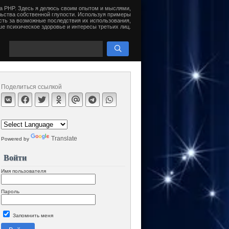
на PHP. Здесь я делюсь своим опытом и мыслями,
ьства собственной глупости. Используя примеры
сть за возможные последствия их использования,
е психическое здоровье и интересы третьих лиц.
Поделиться ссылкой
Translate
Powered by
Войти
Имя пользователя
Пароль
Запомнить меня