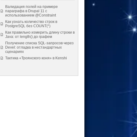
Валидация полей на примере
параграфа в Drupal 11 с
использованием @Constraint
Как узнать количество строк в
PostgreSQL без COUNT(*)
Как правильно измерить длину строки в
Java: от length() до графем
Получение списка SQL-запросов через
Devel: отладка в нестандартных
сценариях
Тактика «Троянского коня» в Kenshi