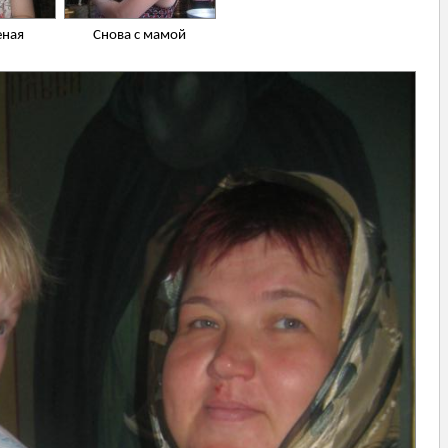
еная
Снова с мамой