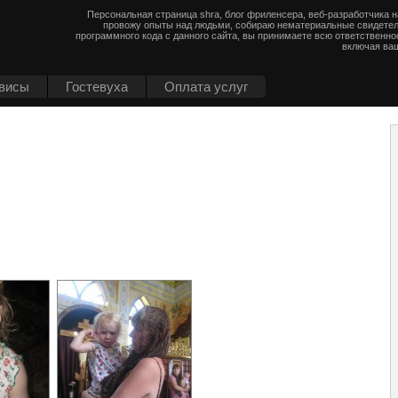
Персональная страница shra, блог фриленсера, веб-разработчика 
провожу опыты над людьми, собираю нематериальные свидетел
программного кода с данного сайта, вы принимаете всю ответственно
включая ваш
висы
Гостевуха
Оплата услуг