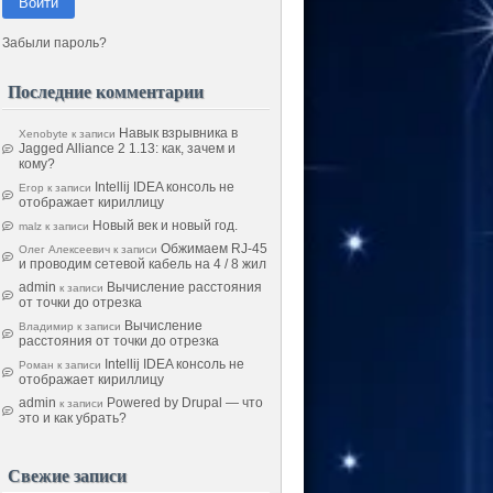
Войти
Забыли пароль?
Последние комментарии
Навык взрывника в
Xenobyte
к записи
Jagged Alliance 2 1.13: как, зачем и
кому?
Intellij IDEA консоль не
Егор
к записи
отображает кириллицу
Новый век и новый год.
malz
к записи
Обжимаем RJ-45
Олег Алексеевич
к записи
и проводим сетевой кабель на 4 / 8 жил
admin
Вычисление расстояния
к записи
от точки до отрезка
Вычисление
Владимир
к записи
расстояния от точки до отрезка
Intellij IDEA консоль не
Роман
к записи
отображает кириллицу
admin
Powered by Drupal — что
к записи
это и как убрать?
Свежие записи