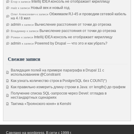
Intellij IDEA консоль не отображает кириллицу
Егор
к записи
Новый век и новый год.
malz
к записи
Обжимаем RJ-45 и проводим сетевой кабель
Олег Алексеевич
к записи
на 4 / 8 жил
admin
Вычисление расстояния от точки до отрезка
к записи
Вычисление расстояния от точки до отрезка
Владимир
к записи
Intellij IDEA консоль не отображает кириллицу
Роман
к записи
admin
Powered by Drupal — что это и как убрать?
к записи
Свежие записи
Валидация полей на примере параграфа в Drupal 11 с
использованием @Constraint
Как узнать количество строк в PostgreSQL без COUNT(*)
Как правильно измерить длину строки в Java: от length() до графем
Получение списка SQL-запросов через Devel: отладка в
нестандартных сценариях
Тактика «Троянского коня» в Kenshi
Сделано на wordpress. В сети с 1999 г.