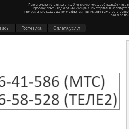
Персональная страница shra, блог фриленсера, веб-разработчика 
провожу опыты над людьми, собираю нематериальные свидетел
программного кода с данного сайта, вы принимаете всю ответственно
включая ваш
висы
Гостевуха
Оплата услуг