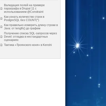
Валидация полей на примере
параграфа в Drupal 11 с
использованием @Constraint
Как узнать количество строк в
PostgreSQL без COUNT(*)
Как правильно измерить длину строки в
Java: от length() до графем
Получение списка SQL-запросов через
Devel: отладка в нестандартных
сценариях
Тактика «Троянского коня» в Kenshi