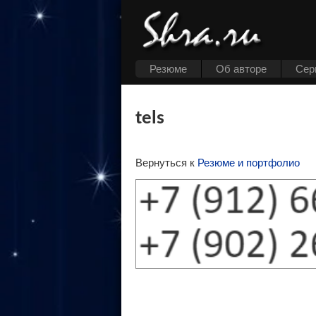
Резюме
Об авторе
Cер
tels
Вернуться к
Резюме и портфолио