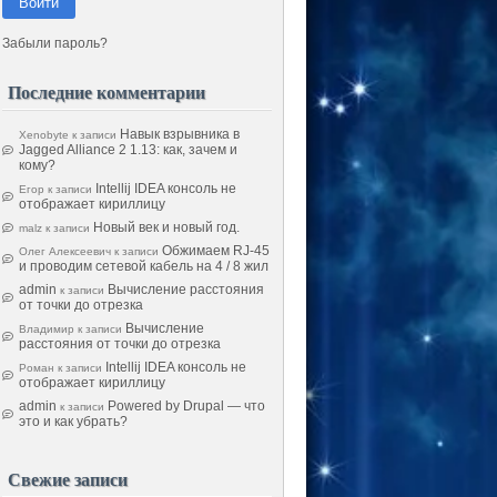
Войти
Забыли пароль?
Последние комментарии
Навык взрывника в
Xenobyte
к записи
Jagged Alliance 2 1.13: как, зачем и
кому?
Intellij IDEA консоль не
Егор
к записи
отображает кириллицу
Новый век и новый год.
malz
к записи
Обжимаем RJ-45
Олег Алексеевич
к записи
и проводим сетевой кабель на 4 / 8 жил
admin
Вычисление расстояния
к записи
от точки до отрезка
Вычисление
Владимир
к записи
расстояния от точки до отрезка
Intellij IDEA консоль не
Роман
к записи
отображает кириллицу
admin
Powered by Drupal — что
к записи
это и как убрать?
Свежие записи