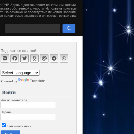
на PHP. Здесь я делюсь своим опытом и мыслями,
ьства собственной глупости. Используя примеры
сть за возможные последствия их использования,
е психическое здоровье и интересы третьих лиц.
Поделиться ссылкой
Translate
Powered by
Войти
Имя пользователя
Пароль
Запомнить меня