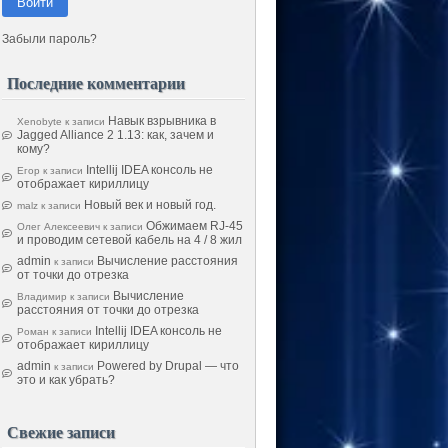
Войти
Забыли пароль?
Последние комментарии
Навык взрывника в
Xenobyte
к записи
Jagged Alliance 2 1.13: как, зачем и
кому?
Intellij IDEA консоль не
Егор
к записи
отображает кириллицу
Новый век и новый год.
malz
к записи
Обжимаем RJ-45
Олег Алексеевич
к записи
и проводим сетевой кабель на 4 / 8 жил
admin
Вычисление расстояния
к записи
от точки до отрезка
Вычисление
Владимир
к записи
расстояния от точки до отрезка
Intellij IDEA консоль не
Роман
к записи
отображает кириллицу
admin
Powered by Drupal — что
к записи
это и как убрать?
Свежие записи