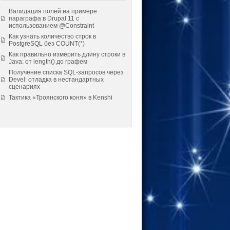
Валидация полей на примере
параграфа в Drupal 11 с
использованием @Constraint
Как узнать количество строк в
PostgreSQL без COUNT(*)
Как правильно измерить длину строки в
Java: от length() до графем
Получение списка SQL-запросов через
Devel: отладка в нестандартных
сценариях
Тактика «Троянского коня» в Kenshi