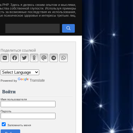
на PHP. Здесь я делюсь своим опытом и мыслями,
ьства собственной глупости. Используя примеры
сть за возможные последствия их использования,
е психическое здоровье и интересы третьих лиц.
Поделиться ссылкой
Translate
Powered by
Войти
Имя пользователя
Пароль
Запомнить меня