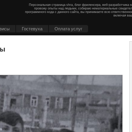
Персональная страница shra, блог фриленсера, веб-разработчика 
провожу опыты над людьми, собираю нематериальные свидетел
программного кода с данного сайта, вы принимаете всю ответственно
включая ваш
висы
Гостевуха
Оплата услуг
вы