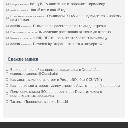
Intellij IDEA консоль не отображает кириллицу
Егор
к записи
Новый век и новый год.
malz
к записи
Обжимаем RJ-45 и проводим сетевой кабель
Олег Алексеевич
к записи
на 4 / 8 жил
admin
Вычисление расстояния от точки до отрезка
к записи
Вычисление расстояния от точки до отрезка
Владимир
к записи
Intellij IDEA консоль не отображает кириллицу
Роман
к записи
admin
Powered by Drupal — что это и как убрать?
к записи
Свежие записи
Валидация полей на примере параграфа в Drupal 11 с
использованием @Constraint
Как узнать количество строк в PostgreSQL без COUNT(*)
Как правильно измерить длину строки в Java: от length() до графем
Получение списка SQL-запросов через Devel: отладка в
нестандартных сценариях
Тактика «Троянского коня» в Kenshi