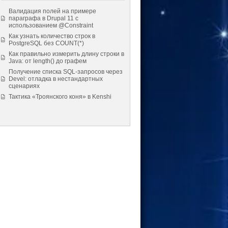
Валидация полей на примере
параграфа в Drupal 11 с
использованием @Constraint
Как узнать количество строк в
PostgreSQL без COUNT(*)
Как правильно измерить длину строки в
Java: от length() до графем
Получение списка SQL-запросов через
Devel: отладка в нестандартных
сценариях
Тактика «Троянского коня» в Kenshi