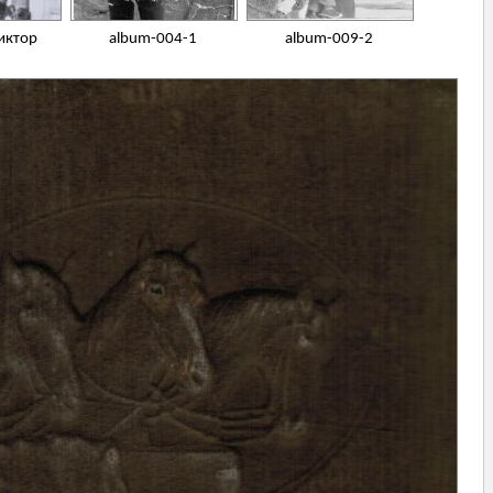
иктор
album-004-1
album-009-2