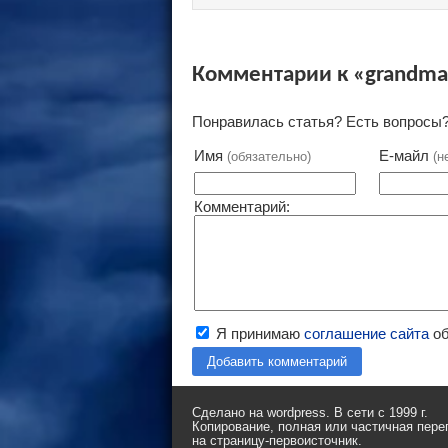
Комментарии к «grandma-
Понравилась статья? Есть вопросы?
Имя
Е-майл
(обязательно)
(н
Комментарий:
Я принимаю
соглашение сайта
об
Добавить комментарий
Сделано на wordpress. В сети с 1999 г.
Копирование, полная или частичная пере
на страницу-первоисточник.