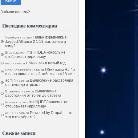
Войти
Забыли пароль?
Последние комментарии
Навык взрывника в
Xenobyte
к записи
Jagged Alliance 2 1.13: как, зачем и
кому?
Intellij IDEA консоль не
Егор
к записи
отображает кириллицу
Новый век и новый год.
malz
к записи
Обжимаем RJ-45
Олег Алексеевич
к записи
и проводим сетевой кабель на 4 / 8 жил
admin
Вычисление расстояния
к записи
от точки до отрезка
Вычисление
Владимир
к записи
расстояния от точки до отрезка
Intellij IDEA консоль не
Роман
к записи
отображает кириллицу
admin
Powered by Drupal — что
к записи
это и как убрать?
Свежие записи