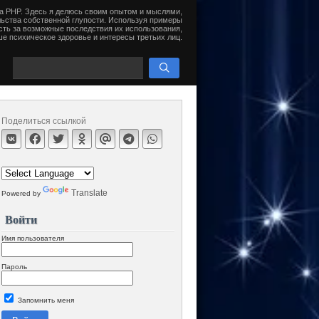
на PHP. Здесь я делюсь своим опытом и мыслями,
ьства собственной глупости. Используя примеры
сть за возможные последствия их использования,
е психическое здоровье и интересы третьих лиц.
Поделиться ссылкой
Translate
Powered by
Войти
Имя пользователя
Пароль
Запомнить меня