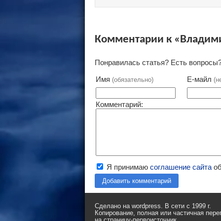
Комментарии к «Владим
Понравилась статья? Есть вопросы?
Имя
Е-майл
(обязательно)
(н
Комментарий:
Я принимаю
соглашение сайта
об
Добавить комментарий
Сделано на wordpress. В сети с 1999 г.
Копирование, полная или частичная пере
на страницу-первоисточник.