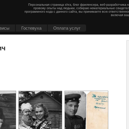
Персональная страница shra, блог фриленсера, веб-разработчика 
провожу опыты над людьми, собираю нематериальные свидетел
программного кода с данного сайта, вы принимаете всю ответственно
включая ваш
висы
Гостевуха
Оплата услуг
ич