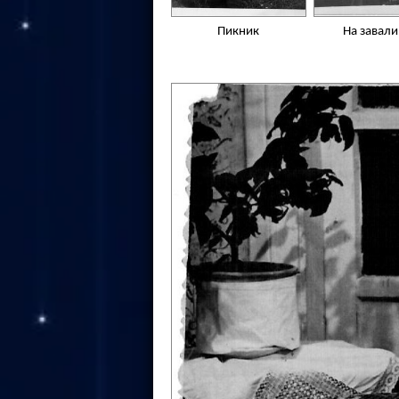
Пикник
На завали