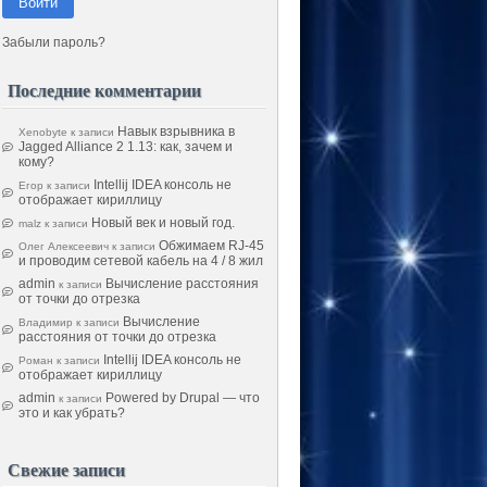
Войти
Забыли пароль?
Последние комментарии
Навык взрывника в
Xenobyte
к записи
Jagged Alliance 2 1.13: как, зачем и
кому?
Intellij IDEA консоль не
Егор
к записи
отображает кириллицу
Новый век и новый год.
malz
к записи
Обжимаем RJ-45
Олег Алексеевич
к записи
и проводим сетевой кабель на 4 / 8 жил
admin
Вычисление расстояния
к записи
от точки до отрезка
Вычисление
Владимир
к записи
расстояния от точки до отрезка
Intellij IDEA консоль не
Роман
к записи
отображает кириллицу
admin
Powered by Drupal — что
к записи
это и как убрать?
Свежие записи