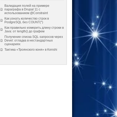
Валидация полей на примере
параграфа в Drupal 11 с
использованием @Constraint
Как узнать количество строк в
PostgreSQL без COUNT(*)
Как правильно измерить длину строки в
Java: от length() до графем
Получение списка SQL-запросов через
Devel: отладка в нестандартных
сценариях
Тактика «Троянского коня» в Kenshi