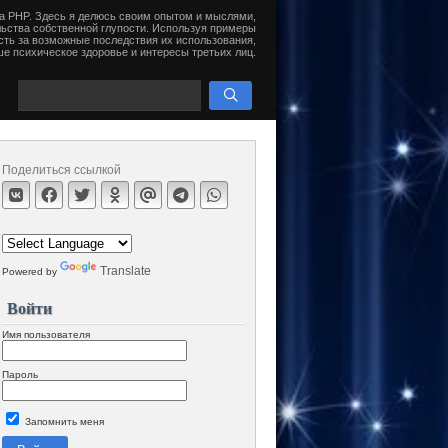
на PHP. Здесь я делюсь своим опытом и мыслями,
ьства собственной глупости. Используя примеры
сть за возможные последствия их использования,
е психическое здоровье и интересы третьих лиц.
Поделиться ссылкой
Translate
Powered by
Войти
Имя пользователя
Пароль
Запомнить меня