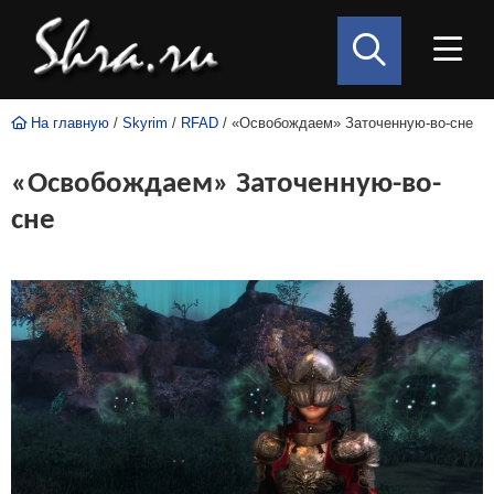
На главную
/
Skyrim
/
RFAD
/ «Освобождаем» Заточенную-во-снe
«Освобождаем» Заточенную-во-
снe