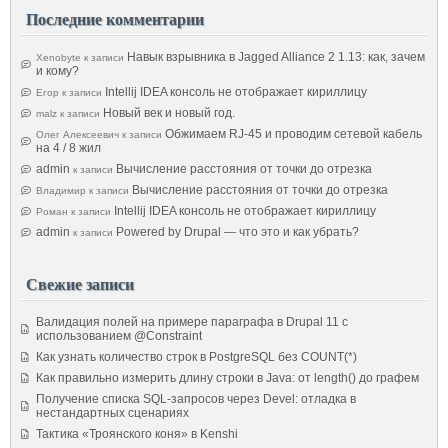
Последние комментарии
Навык взрывника в Jagged Alliance 2 1.13: как, зачем
Xenobyte
к записи
и кому?
Intellij IDEA консоль не отображает кириллицу
Егор
к записи
Новый век и новый год.
malz
к записи
Обжимаем RJ-45 и проводим сетевой кабель
Олег Алексеевич
к записи
на 4 / 8 жил
admin
Вычисление расстояния от точки до отрезка
к записи
Вычисление расстояния от точки до отрезка
Владимир
к записи
Intellij IDEA консоль не отображает кириллицу
Роман
к записи
admin
Powered by Drupal — что это и как убрать?
к записи
Свежие записи
Валидация полей на примере параграфа в Drupal 11 с
использованием @Constraint
Как узнать количество строк в PostgreSQL без COUNT(*)
Как правильно измерить длину строки в Java: от length() до графем
Получение списка SQL-запросов через Devel: отладка в
нестандартных сценариях
Тактика «Троянского коня» в Kenshi