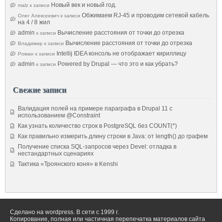
Новый век и новый год.
malz
к записи
Обжимаем RJ-45 и проводим сетевой кабель
Олег Алексеевич
к записи
на 4 / 8 жил
admin
Вычисление расстояния от точки до отрезка
к записи
Вычисление расстояния от точки до отрезка
Владимир
к записи
Intellij IDEA консоль не отображает кириллицу
Роман
к записи
admin
Powered by Drupal — что это и как убрать?
к записи
Свежие записи
Валидация полей на примере параграфа в Drupal 11 с
использованием @Constraint
Как узнать количество строк в PostgreSQL без COUNT(*)
Как правильно измерить длину строки в Java: от length() до графем
Получение списка SQL-запросов через Devel: отладка в
нестандартных сценариях
Тактика «Троянского коня» в Kenshi
Сделано на wordpress. В сети с 1999 г.
Копирование, полная или частичная перепечатка материалов сайта