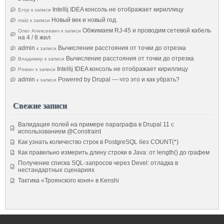
Intellij IDEA консоль не отображает кириллицу
Егор
к записи
Новый век и новый год.
malz
к записи
Обжимаем RJ-45 и проводим сетевой кабель
Олег Алексеевич
к записи
на 4 / 8 жил
admin
Вычисление расстояния от точки до отрезка
к записи
Вычисление расстояния от точки до отрезка
Владимир
к записи
Intellij IDEA консоль не отображает кириллицу
Роман
к записи
admin
Powered by Drupal — что это и как убрать?
к записи
Свежие записи
Валидация полей на примере параграфа в Drupal 11 с
использованием @Constraint
Как узнать количество строк в PostgreSQL без COUNT(*)
Как правильно измерить длину строки в Java: от length() до графем
Получение списка SQL-запросов через Devel: отладка в
нестандартных сценариях
Тактика «Троянского коня» в Kenshi