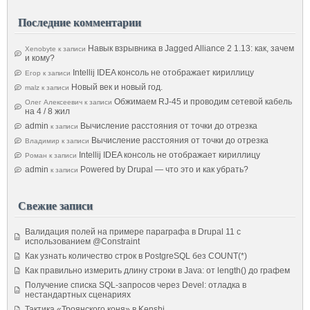
Последние комментарии
Навык взрывника в Jagged Alliance 2 1.13: как, зачем
Xenobyte
к записи
и кому?
Intellij IDEA консоль не отображает кириллицу
Егор
к записи
Новый век и новый год.
malz
к записи
Обжимаем RJ-45 и проводим сетевой кабель
Олег Алексеевич
к записи
на 4 / 8 жил
admin
Вычисление расстояния от точки до отрезка
к записи
Вычисление расстояния от точки до отрезка
Владимир
к записи
Intellij IDEA консоль не отображает кириллицу
Роман
к записи
admin
Powered by Drupal — что это и как убрать?
к записи
Свежие записи
Валидация полей на примере параграфа в Drupal 11 с
использованием @Constraint
Как узнать количество строк в PostgreSQL без COUNT(*)
Как правильно измерить длину строки в Java: от length() до графем
Получение списка SQL-запросов через Devel: отладка в
нестандартных сценариях
Тактика «Троянского коня» в Kenshi