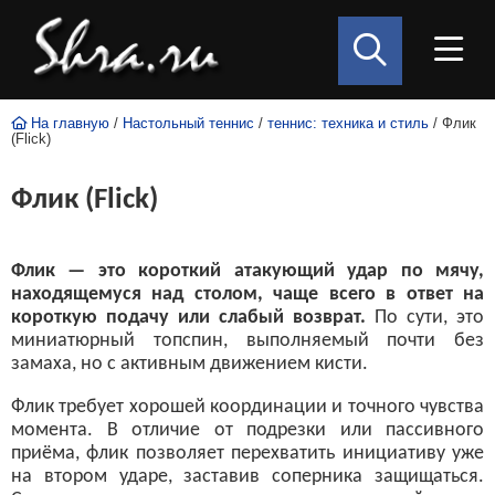
На главную
/
Настольный теннис
/
теннис: техника и стиль
/ Флик
(Flick)
Флик (Flick)
Флик — это короткий атакующий удар по мячу,
находящемуся над столом, чаще всего в ответ на
короткую подачу или слабый возврат.
По сути, это
миниатюрный топспин, выполняемый почти без
замаха, но с активным движением кисти.
Флик требует хорошей координации и точного чувства
момента. В отличие от подрезки или пассивного
приёма, флик позволяет перехватить инициативу уже
на втором ударе, заставив соперника защищаться.