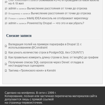
Обжимаем RJ-45 и проводим сетевой кабель
Олег Алексеевич
к записи
на 4 / 8 жил
admin
Вычисление расстояния от точки до отрезка
к записи
Вычисление расстояния от точки до отрезка
Владимир
к записи
Intellij IDEA консоль не отображает кириллицу
Роман
к записи
admin
Powered by Drupal — что это и как убрать?
к записи
Свежие записи
Валидация полей на примере параграфа в Drupal 11 с
использованием @Constraint
Как узнать количество строк в PostgreSQL без COUNT(*)
Как правильно измерить длину строки в Java: от length() до графем
Получение списка SQL-запросов через Devel: отладка в
нестандартных сценариях
Тактика «Троянского коня» в Kenshi
Сделано на wordpress. В сети с 1999 г.
Копирование, полная или частичная перепечатка материалов сайта
допускается лишь с прямой ссылкой
на страницу-первоисточник.