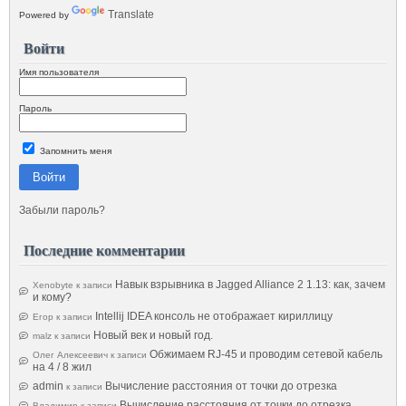
Translate
Powered by
Войти
Имя пользователя
Пароль
Запомнить меня
Войти
Забыли пароль?
Последние комментарии
Навык взрывника в Jagged Alliance 2 1.13: как, зачем
Xenobyte
к записи
и кому?
Intellij IDEA консоль не отображает кириллицу
Егор
к записи
Новый век и новый год.
malz
к записи
Обжимаем RJ-45 и проводим сетевой кабель
Олег Алексеевич
к записи
на 4 / 8 жил
admin
Вычисление расстояния от точки до отрезка
к записи
Вычисление расстояния от точки до отрезка
Владимир
к записи