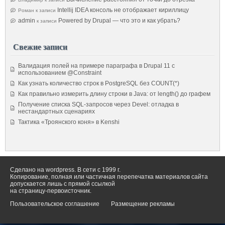
Intellij IDEA консоль не отображает кириллицу
Роман
к записи
admin
Powered by Drupal — что это и как убрать?
к записи
Свежие записи
Валидация полей на примере параграфа в Drupal 11 с
использованием @Constraint
Как узнать количество строк в PostgreSQL без COUNT(*)
Как правильно измерить длину строки в Java: от length() до графем
Получение списка SQL-запросов через Devel: отладка в
нестандартных сценариях
Тактика «Троянского коня» в Kenshi
Сделано на wordpress. В сети с 1999 г.
Копирование, полная или частичная перепечатка материалов сайта
допускается лишь с прямой ссылкой
на страницу-первоисточник.
Пользовательское соглашение
Размещение рекламы