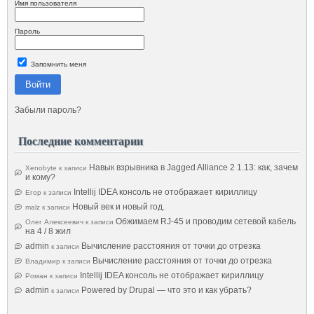
Имя пользователя
Пароль
Запомнить меня
Войти
Забыли пароль?
Последние комментарии
Навык взрывника в Jagged Alliance 2 1.13: как, зачем
Xenobyte
к записи
и кому?
Intellij IDEA консоль не отображает кириллицу
Егор
к записи
Новый век и новый год.
malz
к записи
Обжимаем RJ-45 и проводим сетевой кабель
Олег Алексеевич
к записи
на 4 / 8 жил
admin
Вычисление расстояния от точки до отрезка
к записи
Вычисление расстояния от точки до отрезка
Владимир
к записи
Intellij IDEA консоль не отображает кириллицу
Роман
к записи
admin
Powered by Drupal — что это и как убрать?
к записи