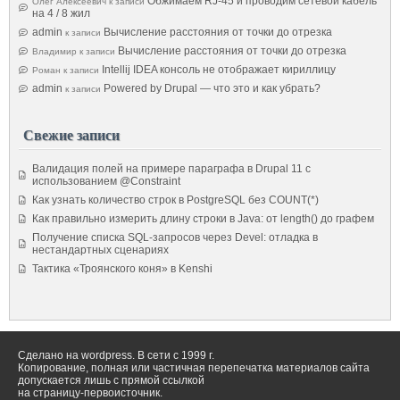
Обжимаем RJ-45 и проводим сетевой кабель
Олег Алексеевич
к записи
на 4 / 8 жил
admin
Вычисление расстояния от точки до отрезка
к записи
Вычисление расстояния от точки до отрезка
Владимир
к записи
Intellij IDEA консоль не отображает кириллицу
Роман
к записи
admin
Powered by Drupal — что это и как убрать?
к записи
Свежие записи
Валидация полей на примере параграфа в Drupal 11 с
использованием @Constraint
Как узнать количество строк в PostgreSQL без COUNT(*)
Как правильно измерить длину строки в Java: от length() до графем
Получение списка SQL-запросов через Devel: отладка в
нестандартных сценариях
Тактика «Троянского коня» в Kenshi
Сделано на wordpress. В сети с 1999 г.
Копирование, полная или частичная перепечатка материалов сайта
допускается лишь с прямой ссылкой
на страницу-первоисточник.