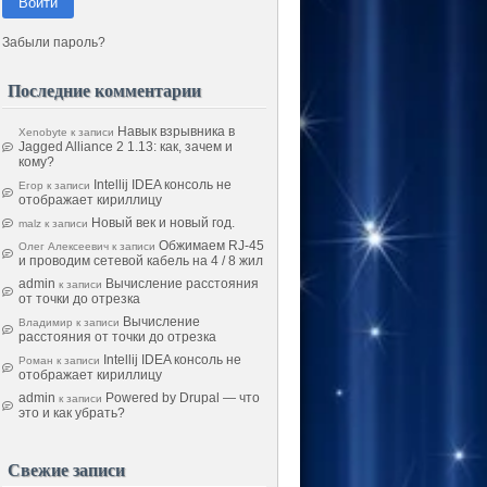
Войти
Забыли пароль?
Последние комментарии
Навык взрывника в
Xenobyte
к записи
Jagged Alliance 2 1.13: как, зачем и
кому?
Intellij IDEA консоль не
Егор
к записи
отображает кириллицу
Новый век и новый год.
malz
к записи
Обжимаем RJ-45
Олег Алексеевич
к записи
и проводим сетевой кабель на 4 / 8 жил
admin
Вычисление расстояния
к записи
от точки до отрезка
Вычисление
Владимир
к записи
расстояния от точки до отрезка
Intellij IDEA консоль не
Роман
к записи
отображает кириллицу
admin
Powered by Drupal — что
к записи
это и как убрать?
Свежие записи