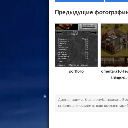
Предыдущие фотографии
portfolio
omerta-a10-few
things-da
Данная запись была опубликована Вос
страницы и оставить ваш комментари