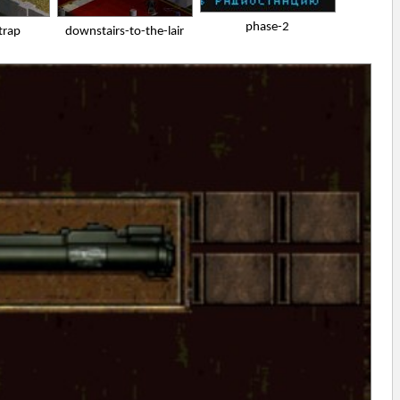
phase-2
trap
downstairs-to-the-lair