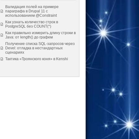
Валидация полей на примере
параграфа в Drupal 11 с
использованием @Constraint
Как узнать количество строк в
PostgreSQL без COUNT(*)
Как правильно измерить длину строки в
Java: от length() до графем
Получение списка SQL-запросов через
Devel: отладка в нестандартных
сценариях
Тактика «Троянского коня» в Kenshi