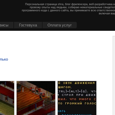
Персональная страница shra, блог фриленсера, веб-разработчика 
провожу опыты над людьми, собираю нематериальные свидетел
программного кода с данного сайта, вы принимаете всю ответственно
включая ваш
висы
Гостевуха
Оплата услуг
лько