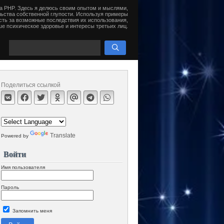
на PHP. Здесь я делюсь своим опытом и мыслями,
ьства собственной глупости. Используя примеры
сть за возможные последствия их использования,
е психическое здоровье и интересы третьих лиц.
Поделиться ссылкой
Translate
Powered by
Войти
Имя пользователя
Пароль
Запомнить меня