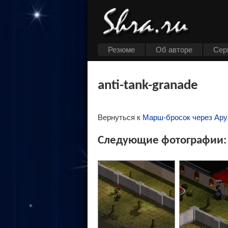
Резюме
Об авторе
Cер
anti-tank-granade
Вернуться к
Марш-бросок через Ару
Следующие фотографии: