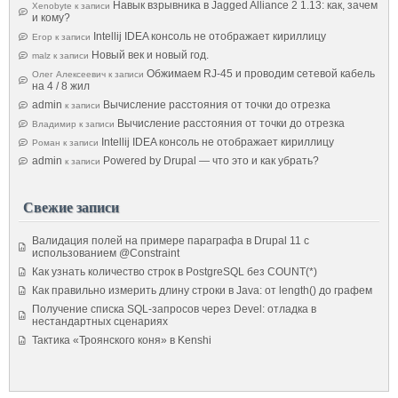
Навык взрывника в Jagged Alliance 2 1.13: как, зачем
Xenobyte
к записи
и кому?
Intellij IDEA консоль не отображает кириллицу
Егор
к записи
Новый век и новый год.
malz
к записи
Обжимаем RJ-45 и проводим сетевой кабель
Олег Алексеевич
к записи
на 4 / 8 жил
admin
Вычисление расстояния от точки до отрезка
к записи
Вычисление расстояния от точки до отрезка
Владимир
к записи
Intellij IDEA консоль не отображает кириллицу
Роман
к записи
admin
Powered by Drupal — что это и как убрать?
к записи
Свежие записи
Валидация полей на примере параграфа в Drupal 11 с
использованием @Constraint
Как узнать количество строк в PostgreSQL без COUNT(*)
Как правильно измерить длину строки в Java: от length() до графем
Получение списка SQL-запросов через Devel: отладка в
нестандартных сценариях
Тактика «Троянского коня» в Kenshi